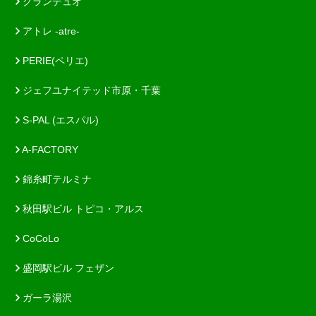
グランデュオ
アトレ -atre-
PERIE(ペリエ)
ジェフユナイテッド市原・千葉
S-PAL (エスパル)
A-FACTORY
錦糸町テルミナ
秋田駅ビル トピコ・アルス
CoCoLo
盛岡駅ビル フェザン
ガーラ湯沢