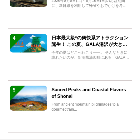
2026年8月8日(土)～8月16日(日)のお盆期間
に、新幹線を利用して帰省やおでかけを考え
ている方もい...
日本最大級*の爽快系アトラクション
4
誕生！ この夏、GALA湯沢が大きく
生まれ変わる
今年の夏はどこへ行こう――。 そんなときに
訪れたいのが、新潟県湯沢町にある「GALA湯
沢」。2026年...
Sacred Peaks and Coastal Flavors
5
of Shonai
From ancient mountain pilgrimages to a
gourmet train...