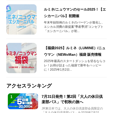
ルミネ/ニュウマンのセール2025！【エ
シカーニバル】初開催
年末年始恒例のルミネのバーゲンが進化し、
エシカル消費の新提案“季産季消”コンセプト
「エシカーニバル」が初...
【福袋2025】ルミネ（LUMINE）/ニュ
ウマン（NEWoMan）福袋 販売情報
2025年最高のスタートダッシュを切るならコ
レ！お得が詰まった福袋で新年をハッピー
に！2025年1月2日...
アクセスランキング
7月31日発売！第2回「大人の休日倶
1
楽部パス」で初秋の旅へ
JR東日本では、大人の休日倶楽部会員限定の
「大人の休日倶楽部パス」を2026年7月31日