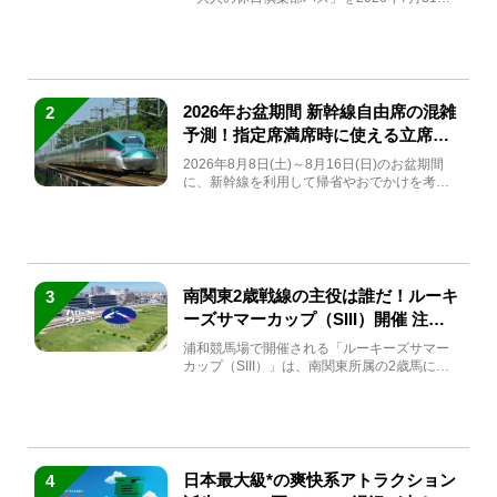
(金)～9月7日...
2026年お盆期間 新幹線自由席の混雑
2
予測！指定席満席時に使える立席特
急券も解説
2026年8月8日(土)～8月16日(日)のお盆期間
に、新幹線を利用して帰省やおでかけを考え
ている方もい...
南関東2歳戦線の主役は誰だ！ルーキ
3
ーズサマーカップ（SIII）開催 注目
馬と見どころをチェック
浦和競馬場で開催される「ルーキーズサマー
カップ（SIII）」は、南関東所属の2歳馬によ
る注目の重賞競走（...
日本最大級*の爽快系アトラクション
4