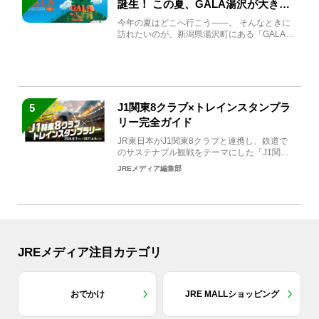
誕生！ この夏、GALA湯沢が大きく
生まれ変わる
今年の夏はどこへ行こう――。 そんなときに
訪れたいのが、新潟県湯沢町にある「GALA湯
沢」。2026年...
J1関東8クラブ×トレインスタンプラ
5
リー完全ガイド
JR東日本がJ1関東8クラブと連携し、鉄道で
のサステナブル観戦をテーマにした「J1関東8
クラブ×トレイン...
JREメディア編集部
JREメディア注目カテゴリ
おでかけ
JRE MALLショッピング