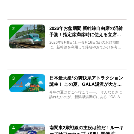
(金)～9月7日...
2026年お盆期間 新幹線自由席の混雑
2
予測！指定席満席時に使える立席特
急券も解説
2026年8月8日(土)～8月16日(日)のお盆期間
に、新幹線を利用して帰省やおでかけを考え
ている方もい...
日本最大級*の爽快系アトラクション
3
誕生！ この夏、GALA湯沢が大きく
生まれ変わる
今年の夏はどこへ行こう――。 そんなときに
訪れたいのが、新潟県湯沢町にある「GALA湯
沢」。2026年...
南関東2歳戦線の主役は誰だ！ルーキ
4
ーズサマーカップ（SIII）開催 注目