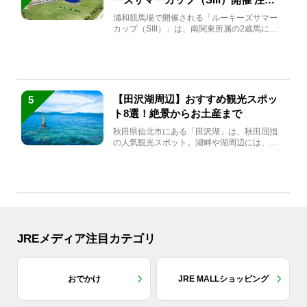
馬と見どころをチェック
浦和競馬場で開催される「ルーキーズサマー
カップ（SIII）」は、南関東所属の2歳馬によ
る注目の重賞競走（...
【田沢湖周辺】おすすめ観光スポッ
5
ト8選！絶景からお土産まで
秋田県仙北市にある「田沢湖」は、秋田屈指
の人気観光スポット。湖畔や湖周辺には、田
沢湖の魅力を堪能できる名...
JREメディア注目カテゴリ
おでかけ
JRE MALLショッピング