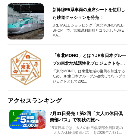
新幹線E5系車両の座席シートを使用し
た鉄道クッションを発売！
JRE MALL ショッピング「東北MONO WEB
SHOP」で、宮城県利府町とコラボしたJRE
MA...
「東北MONO」とは？JR東日本グルー
プの東北地域活性化プロジェクトを解
説
「東北MONO」は東北地域の復興を加速する
ため、JR東日本グループが連携して行うプロ
ジェクトとして202...
アクセスランキング
7月31日発売！第2回「大人の休日倶
1
楽部パス」で初秋の旅へ
JR東日本では、大人の休日倶楽部会員限定の
「大人の休日倶楽部パス」を2026年7月31日