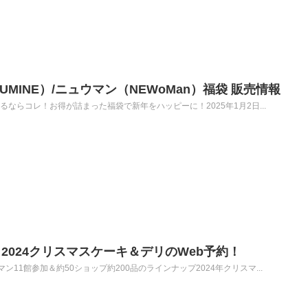
UMINE）/ニュウマン（NEWoMan）福袋 販売情報
るならコレ！お得が詰まった福袋で新年をハッピーに！2025年1月2日...
2024クリスマスケーキ＆デリのWeb予約！
11館参加＆約50ショップ約200品のラインナップ2024年クリスマ...