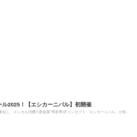
ール2025！【エシカーニバル】初開催
化し、エシカル消費の新提案“季産季消”コンセプト「エシカーニバル」が初...