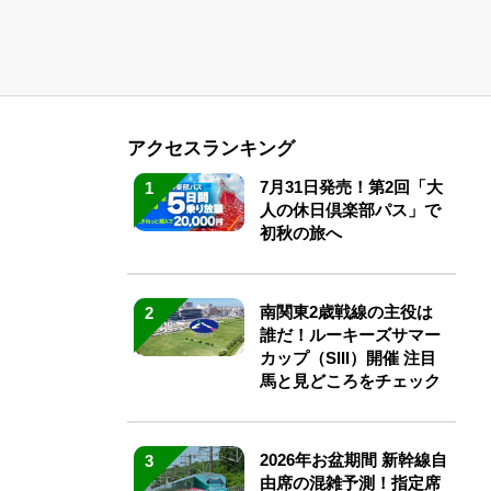
アクセスランキング
7月31日発売！第2回「大
1
人の休日倶楽部パス」で
初秋の旅へ
南関東2歳戦線の主役は
2
誰だ！ルーキーズサマー
カップ（SIII）開催 注目
馬と見どころをチェック
2026年お盆期間 新幹線自
3
由席の混雑予測！指定席