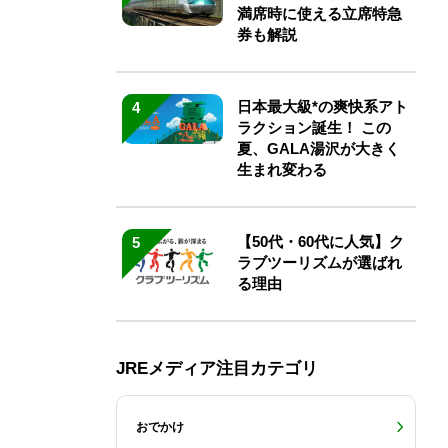
満席時に使える立席特急
券も解説
日本最大級*の爽快系アト
4
ラクション誕生！ この
夏、GALA湯沢が大きく
生まれ変わる
【50代・60代に人気】ク
5
ラブツーリズムが選ばれ
る理由
JREメディア注目カテゴリ
おでかけ