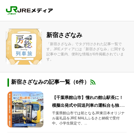
新宿さざなみ
「新宿さざなみ」でタグ付けされた記事一覧で
す。JREメディアには「新宿さざなみ」に関する
記事やご案内、便利な情報が6件掲載されていま
す。
新宿さざなみの記事一覧（6件）
【千葉県館山市】憧れの館山駅長に！
模擬出発式や回送列車の運転台も独り
占め！ふるさと納税プレミアム体験
千葉県館山市では初となるJR東日本オリジナ
ル返礼品をJRE MALLふるさと納税で受付
中。小学生限定で、...