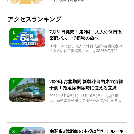
アクセスランキング
7月31日発売！第2回「大人の休日倶
1
楽部パス」で初秋の旅へ
JR東日本では、大人の休日倶楽部会員限定の
「大人の休日倶楽部パス」を2026年7月31日
(金)～9月7日...
2026年お盆期間 新幹線自由席の混雑
2
予測！指定席満席時に使える立席特
急券も解説
2026年8月8日(土)～8月16日(日)のお盆期間
に、新幹線を利用して帰省やおでかけを考え
ている方もい...
南関東2歳戦線の主役は誰だ！ルーキ
3