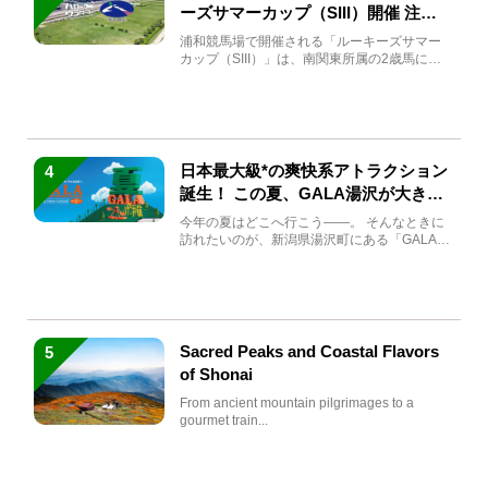
ーズサマーカップ（SIII）開催 注目
馬と見どころをチェック
浦和競馬場で開催される「ルーキーズサマー
カップ（SIII）」は、南関東所属の2歳馬によ
る注目の重賞競走（...
日本最大級*の爽快系アトラクション
4
誕生！ この夏、GALA湯沢が大きく
生まれ変わる
今年の夏はどこへ行こう――。 そんなときに
訪れたいのが、新潟県湯沢町にある「GALA湯
沢」。2026年...
Sacred Peaks and Coastal Flavors
5
of Shonai
From ancient mountain pilgrimages to a
gourmet train...