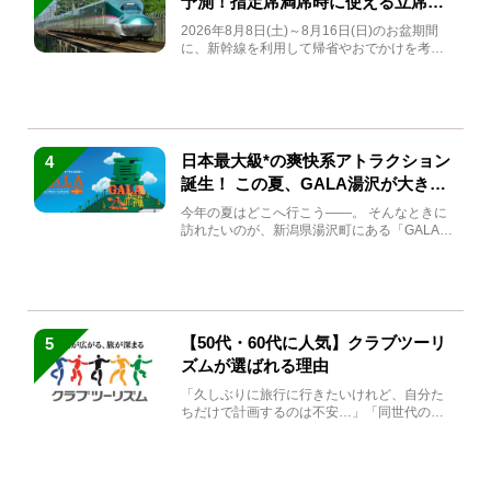
予測！指定席満席時に使える立席特
急券も解説
2026年8月8日(土)～8月16日(日)のお盆期間
に、新幹線を利用して帰省やおでかけを考え
ている方もい...
日本最大級*の爽快系アトラクション
4
誕生！ この夏、GALA湯沢が大きく
生まれ変わる
今年の夏はどこへ行こう――。 そんなときに
訪れたいのが、新潟県湯沢町にある「GALA湯
沢」。2026年...
【50代・60代に人気】クラブツーリ
5
ズムが選ばれる理由
「久しぶりに旅行に行きたいけれど、自分た
ちだけで計画するのは不安…」「同世代の方
と気兼ねなく楽しみたい」...