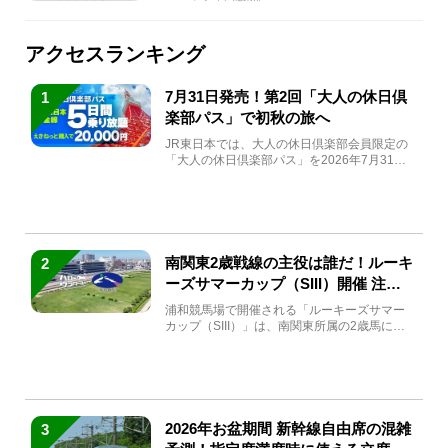
アクセスランキング
7月31日発売！第2回「大人の休日倶
1
楽部パス」で初秋の旅へ
JR東日本では、大人の休日倶楽部会員限定の
「大人の休日倶楽部パス」を2026年7月31日
(金)～9月7日...
南関東2歳戦線の主役は誰だ！ルーキ
2
ーズサマーカップ（SIII）開催 注目
馬と見どころをチェック
浦和競馬場で開催される「ルーキーズサマー
カップ（SIII）」は、南関東所属の2歳馬によ
る注目の重賞競走（...
2026年お盆期間 新幹線自由席の混雑
3