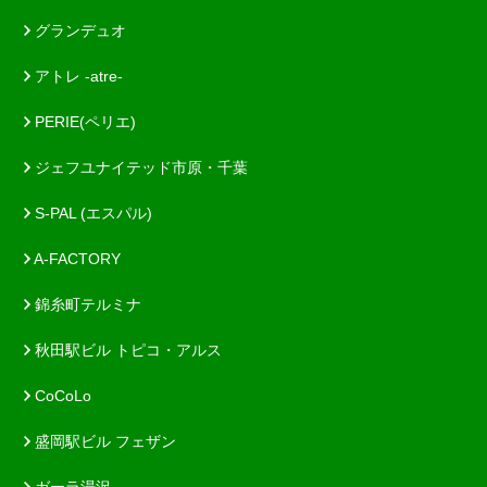
グランデュオ
アトレ -atre-
PERIE(ペリエ)
ジェフユナイテッド市原・千葉
S-PAL (エスパル)
A-FACTORY
錦糸町テルミナ
秋田駅ビル トピコ・アルス
CoCoLo
盛岡駅ビル フェザン
ガーラ湯沢