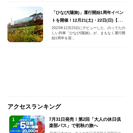
「ひなび(陽旅)」運行開始1周年イベン
トを開催！12月21(土)・22日(日)【JR
盛岡駅】
2023年12月23日にデビューした、のってたの
しい列車「ひなび(陽旅)」が、まもなく運行開
始1周年を迎...
アクセスランキング
7月31日発売！第2回「大人の休日倶
1
楽部パス」で初秋の旅へ