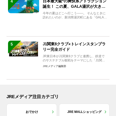
日本最大級*の爽快系アトラクション
4
誕生！ この夏、GALA湯沢が大きく
生まれ変わる
今年の夏はどこへ行こう――。 そんなときに
訪れたいのが、新潟県湯沢町にある「GALA湯
沢」。2026年...
J1関東8クラブ×トレインスタンプラ
5
リー完全ガイド
JR東日本がJ1関東8クラブと連携し、鉄道で
のサステナブル観戦をテーマにした「J1関東8
クラブ×トレイン...
JREメディア編集部
JREメディア注目カテゴリ
おでかけ
JRE MALLショッピング