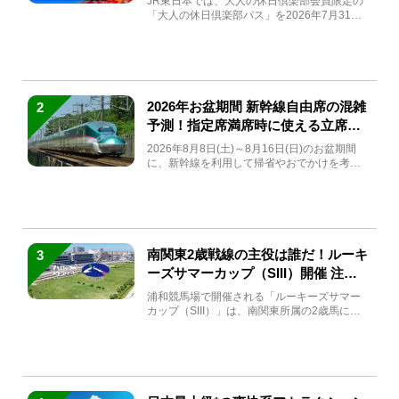
JR東日本では、大人の休日倶楽部会員限定の
「大人の休日倶楽部パス」を2026年7月31日
(金)～9月7日...
2026年お盆期間 新幹線自由席の混雑
2
予測！指定席満席時に使える立席特
急券も解説
2026年8月8日(土)～8月16日(日)のお盆期間
に、新幹線を利用して帰省やおでかけを考え
ている方もい...
南関東2歳戦線の主役は誰だ！ルーキ
3
ーズサマーカップ（SIII）開催 注目
馬と見どころをチェック
浦和競馬場で開催される「ルーキーズサマー
カップ（SIII）」は、南関東所属の2歳馬によ
る注目の重賞競走（...