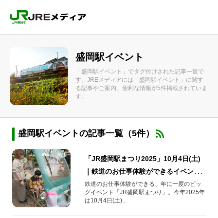
盛岡駅イベント
「盛岡駅イベント」でタグ付けされた記事一覧で
す。JREメディアには「盛岡駅イベント」に関す
る記事やご案内、便利な情報が5件掲載されていま
す。
盛岡駅イベントの記事一覧（5件）
「JR盛岡駅まつり2025」10月4日(土)
｜鉄道のお仕事体験ができるイベント
の紹介！
鉄道のお仕事体験ができる、年に一度のビッ
グイベント「JR盛岡駅まつり」。今年2025年
は10月4日(土)...