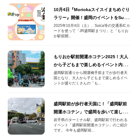
10月4日『Moriokaスイスイまちめぐり
ラリー』開催！盛岡のイベントをSuica
で満喫
2025年10月4日（土）、Suica等の交通系ICカ
ードを使って「JR盛岡駅まつり」と「もりお
か駅前開...
もりおか駅前開運ホコテン2025！大人
から子どもまで楽しめるイベント内容
を紹介！
盛岡駅前通りから開運橋手前までが歩行者天
国となり、大人から子どもまで楽しめるイベ
ントが盛りだくさんの「も...
盛岡駅前が歩行者天国に！「盛岡駅前
開運ホコテン」で盛岡を歩いて楽しも
う！
岩手県のターミナル駅、盛岡駅前で行われる
イベント「盛岡駅前開運ホコテン」のご紹介
です。 今年も盛岡駅前...