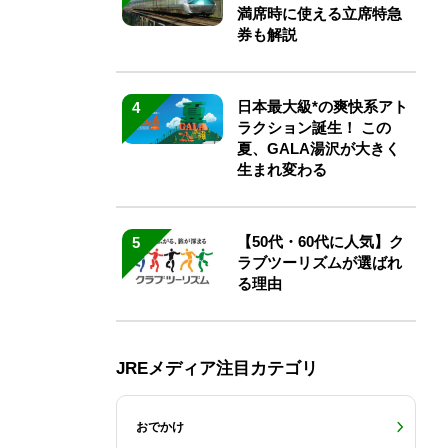
満席時に使える立席特急
券も解説
日本最大級*の爽快系アト
4
ラクション誕生！ この
夏、GALA湯沢が大きく
生まれ変わる
【50代・60代に人気】ク
5
ラブツーリズムが選ばれ
る理由
JREメディア注目カテゴリ
おでかけ