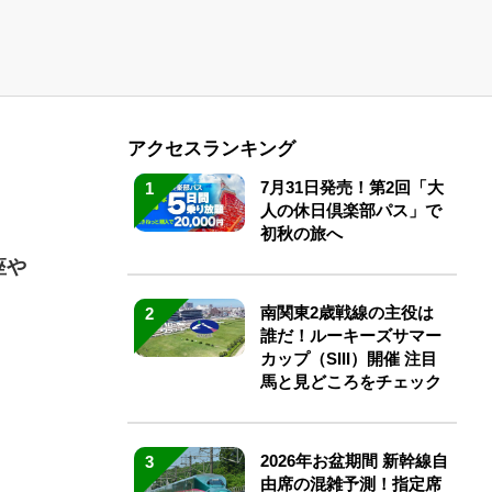
アクセスランキング
7月31日発売！第2回「大
1
人の休日倶楽部パス」で
初秋の旅へ
座や
南関東2歳戦線の主役は
2
誰だ！ルーキーズサマー
カップ（SIII）開催 注目
馬と見どころをチェック
2026年お盆期間 新幹線自
3
由席の混雑予測！指定席