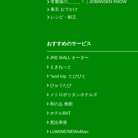
常磐線の＿＿＿！｜JOBANSEN KNOW
東京 おでかけ
レシピ・献立
おすすめのサービス
JRE MALL オーダー
えきねっと
*and trip. たびびと
びゅうたび
メトロポリタンホテルズ
和のゐ 角館
ホテルB4T
恵比寿発
LUMINE/NEWoMan