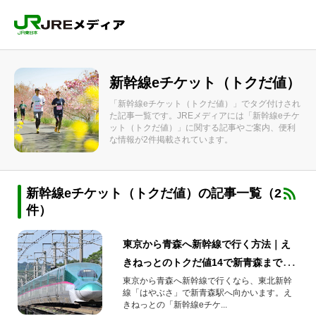
新幹線eチケット（トクだ値）
「新幹線eチケット（トクだ値）」でタグ付けされ
た記事一覧です。JREメディアには「新幹線eチケ
ット（トクだ値）」に関する記事やご案内、便利
な情報が2件掲載されています。
新幹線eチケット（トクだ値）の記事一覧（2
件）
東京から青森へ新幹線で行く方法｜え
きねっとのトクだ値14で新青森まで
25％割引【2026年夏】
東京から青森へ新幹線で行くなら、東北新幹
線「はやぶさ」で新青森駅へ向かいます。え
きねっとの「新幹線eチケ...