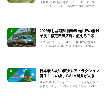
馬と見どころをチェック
浦和競馬場で開催される「ルーキーズサマー
カップ（SIII）」は、南関東所属の2歳馬によ
る注目の重賞競走（...
2026年お盆期間 新幹線自由席の混雑
3
予測！指定席満席時に使える立席特
急券も解説
2026年8月8日(土)～8月16日(日)のお盆期間
に、新幹線を利用して帰省やおでかけを考え
ている方もい...
日本最大級*の爽快系アトラクション
4
誕生！ この夏、GALA湯沢が大きく
生まれ変わる
今年の夏はどこへ行こう――。 そんなときに
訪れたいのが、新潟県湯沢町にある「GALA湯
沢」。2026年...