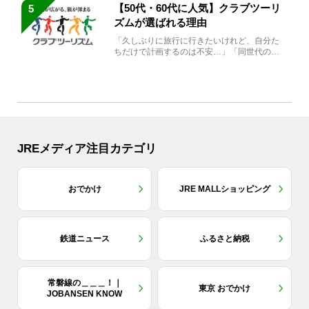
【50代・60代に人気】クラブツーリ
5
ズムが選ばれる理由
「久しぶりに旅行に行きたいけれど、自分た
ちだけで計画するのは不安…」「同世代の方
と気兼ねなく楽しみたい」...
JREメディア注目カテゴリ
おでかけ
JRE MALLショッピング
鉄道ニュース
ふるさと納税
常磐線の＿＿＿！｜
東京 おでかけ
JOBANSEN KNOW