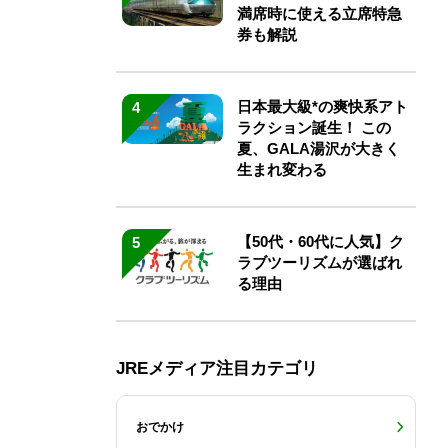
満席時に使える立席特急
券も解説
日本最大級*の爽快系アト
4
ラクション誕生！ この
夏、GALA湯沢が大きく
生まれ変わる
【50代・60代に人気】ク
5
ラブツーリズムが選ばれ
る理由
JREメディア注目カテゴリ
おでかけ