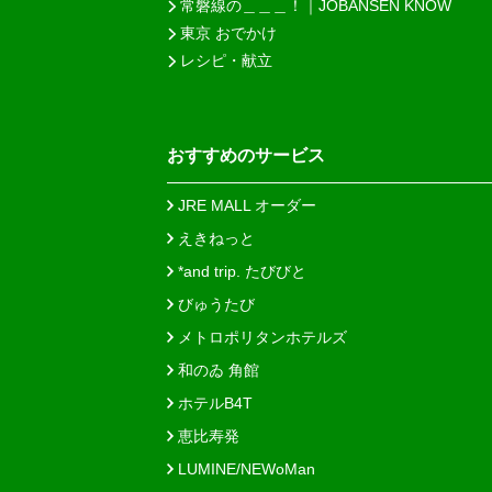
常磐線の＿＿＿！｜JOBANSEN KNOW
東京 おでかけ
レシピ・献立
おすすめのサービス
JRE MALL オーダー
えきねっと
*and trip. たびびと
びゅうたび
メトロポリタンホテルズ
和のゐ 角館
ホテルB4T
恵比寿発
LUMINE/NEWoMan