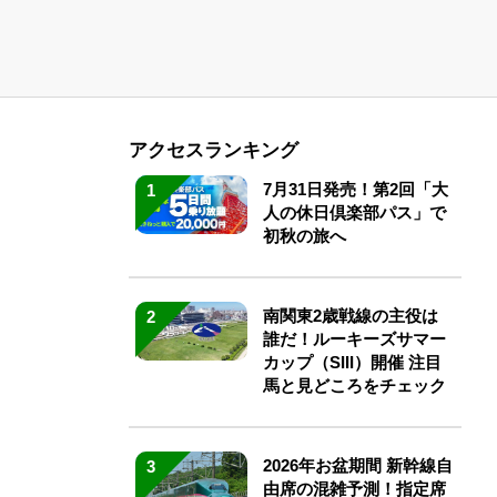
アクセスランキング
7月31日発売！第2回「大
1
人の休日倶楽部パス」で
初秋の旅へ
南関東2歳戦線の主役は
2
誰だ！ルーキーズサマー
カップ（SIII）開催 注目
馬と見どころをチェック
2026年お盆期間 新幹線自
3
由席の混雑予測！指定席