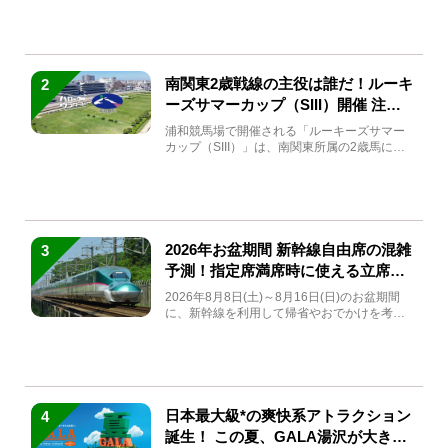
南関東2歳戦線の主役は誰だ！ルーキ
2
ーズサマーカップ（SIII）開催 注目
馬と見どころをチェック
浦和競馬場で開催される「ルーキーズサマー
カップ（SIII）」は、南関東所属の2歳馬によ
る注目の重賞競走（...
2026年お盆期間 新幹線自由席の混雑
3
予測！指定席満席時に使える立席特
急券も解説
2026年8月8日(土)～8月16日(日)のお盆期間
に、新幹線を利用して帰省やおでかけを考え
ている方もい...
日本最大級*の爽快系アトラクション
4
誕生！ この夏、GALA湯沢が大きく