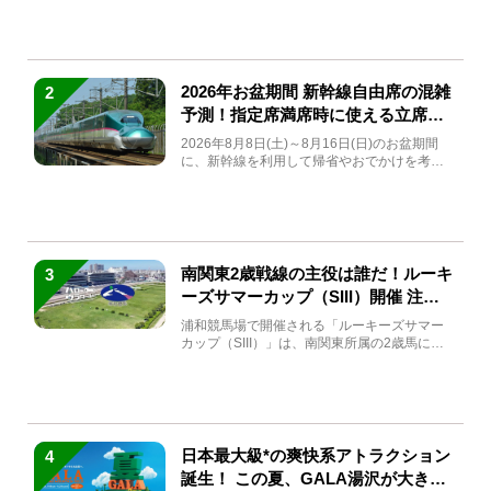
2026年お盆期間 新幹線自由席の混雑
2
予測！指定席満席時に使える立席特
急券も解説
2026年8月8日(土)～8月16日(日)のお盆期間
に、新幹線を利用して帰省やおでかけを考え
ている方もい...
南関東2歳戦線の主役は誰だ！ルーキ
3
ーズサマーカップ（SIII）開催 注目
馬と見どころをチェック
浦和競馬場で開催される「ルーキーズサマー
カップ（SIII）」は、南関東所属の2歳馬によ
る注目の重賞競走（...
日本最大級*の爽快系アトラクション
4
誕生！ この夏、GALA湯沢が大きく