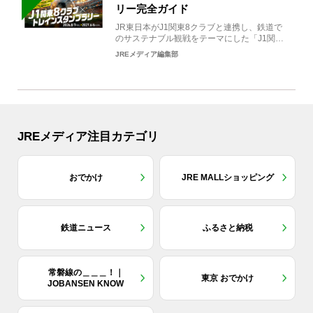
リー完全ガイド
JR東日本がJ1関東8クラブと連携し、鉄道で
のサステナブル観戦をテーマにした「J1関東8
クラブ×トレイン...
JREメディア編集部
JREメディア注目カテゴリ
おでかけ
JRE MALLショッピング
鉄道ニュース
ふるさと納税
常磐線の＿＿＿！｜
東京 おでかけ
JOBANSEN KNOW