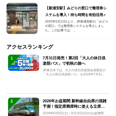
【新浦安駅】みどりの窓口で整理券シ
ステムを導入！待ち時間を有効活用♬
2025年5月12日より、JR新浦安駅の「みどり
の窓口」では整理券システムを導入しまし
た。この記事では、...
アクセスランキング
7月31日発売！第2回「大人の休日倶
1
楽部パス」で初秋の旅へ
JR東日本では、大人の休日倶楽部会員限定の
「大人の休日倶楽部パス」を2026年7月31日
(金)～9月7日...
2026年お盆期間 新幹線自由席の混雑
2
予測！指定席満席時に使える立席特
急券も解説
2026年8月8日(土)～8月16日(日)のお盆期間