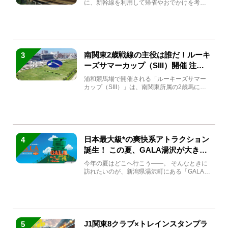
に、新幹線を利用して帰省やおでかけを考え
ている方もい...
南関東2歳戦線の主役は誰だ！ルーキ
3
ーズサマーカップ（SIII）開催 注目
馬と見どころをチェック
浦和競馬場で開催される「ルーキーズサマー
カップ（SIII）」は、南関東所属の2歳馬によ
る注目の重賞競走（...
日本最大級*の爽快系アトラクション
4
誕生！ この夏、GALA湯沢が大きく
生まれ変わる
今年の夏はどこへ行こう――。 そんなときに
訪れたいのが、新潟県湯沢町にある「GALA湯
沢」。2026年...
J1関東8クラブ×トレインスタンプラ
5