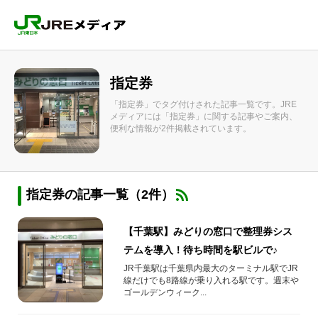
指定券
「指定券」でタグ付けされた記事一覧です。JRE
メディアには「指定券」に関する記事やご案内、
便利な情報が2件掲載されています。
指定券の記事一覧（2件）
【千葉駅】みどりの窓口で整理券シス
テムを導入！待ち時間を駅ビルで♪
JR千葉駅は千葉県内最大のターミナル駅でJR
線だけでも8路線が乗り入れる駅です。週末や
ゴールデンウィーク...