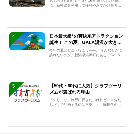
2026年8月8日(土)～8月16日(日)のお盆期間
に、新幹線を利用して帰省やおでかけを考え
ている方もい...
日本最大級*の爽快系アトラクション
4
誕生！ この夏、GALA湯沢が大きく
生まれ変わる
今年の夏はどこへ行こう――。 そんなときに
訪れたいのが、新潟県湯沢町にある「GALA湯
沢」。2026年...
【50代・60代に人気】クラブツーリ
5
ズムが選ばれる理由
「久しぶりに旅行に行きたいけれど、自分た
ちだけで計画するのは不安…」「同世代の方
と気兼ねなく楽しみたい」...