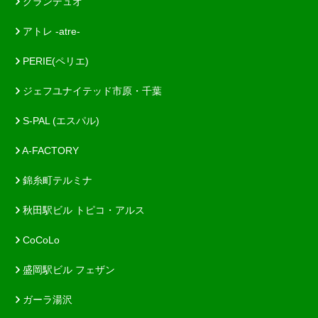
グランデュオ
アトレ -atre-
PERIE(ペリエ)
ジェフユナイテッド市原・千葉
S-PAL (エスパル)
A-FACTORY
錦糸町テルミナ
秋田駅ビル トピコ・アルス
CoCoLo
盛岡駅ビル フェザン
ガーラ湯沢