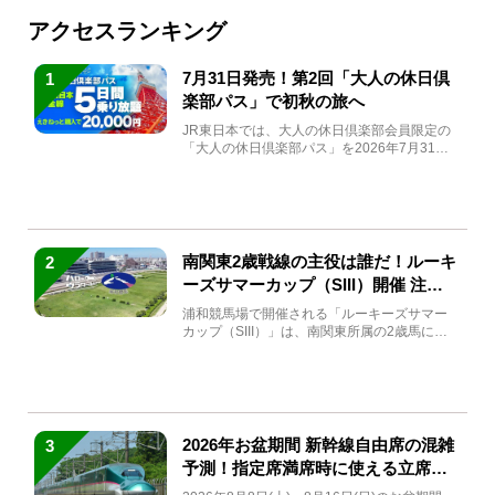
アクセスランキング
7月31日発売！第2回「大人の休日倶
1
楽部パス」で初秋の旅へ
JR東日本では、大人の休日倶楽部会員限定の
「大人の休日倶楽部パス」を2026年7月31日
(金)～9月7日...
南関東2歳戦線の主役は誰だ！ルーキ
2
ーズサマーカップ（SIII）開催 注目
馬と見どころをチェック
浦和競馬場で開催される「ルーキーズサマー
カップ（SIII）」は、南関東所属の2歳馬によ
る注目の重賞競走（...
2026年お盆期間 新幹線自由席の混雑
3
予測！指定席満席時に使える立席特
急券も解説