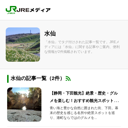
水仙
「水仙」でタグ付けされた記事一覧です。JREメ
ディアには「水仙」に関する記事やご案内、便利
な情報が2件掲載されています。
水仙の記事一覧（2件）
【静岡・下田観光】絶景・歴史・グル
メを楽しむ！おすすめ観光スポットを
ご紹介
青い海と豊かな自然に囲まれた街、下田。幕
末の歴史を感じる名所や絶景スポットを巡
り、港町ならではのグルメを...