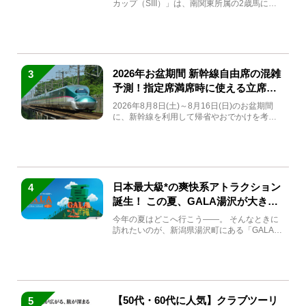
カップ（SIII）」は、南関東所属の2歳馬によ
る注目の重賞競走（...
2026年お盆期間 新幹線自由席の混雑
3
予測！指定席満席時に使える立席特
急券も解説
2026年8月8日(土)～8月16日(日)のお盆期間
に、新幹線を利用して帰省やおでかけを考え
ている方もい...
日本最大級*の爽快系アトラクション
4
誕生！ この夏、GALA湯沢が大きく
生まれ変わる
今年の夏はどこへ行こう――。 そんなときに
訪れたいのが、新潟県湯沢町にある「GALA湯
沢」。2026年...
【50代・60代に人気】クラブツーリ
5