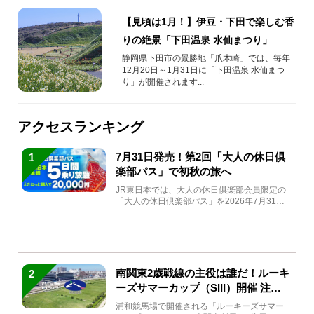
【見頃は1月！】伊豆・下田で楽しむ香
りの絶景「下田温泉 水仙まつり」
静岡県下田市の景勝地「爪木崎」では、毎年
12月20日～1月31日に「下田温泉 水仙まつ
り」が開催されます...
アクセスランキング
7月31日発売！第2回「大人の休日倶
1
楽部パス」で初秋の旅へ
JR東日本では、大人の休日倶楽部会員限定の
「大人の休日倶楽部パス」を2026年7月31日
(金)～9月7日...
南関東2歳戦線の主役は誰だ！ルーキ
2
ーズサマーカップ（SIII）開催 注目
馬と見どころをチェック
浦和競馬場で開催される「ルーキーズサマー