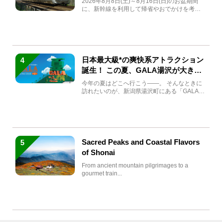
2026年8月8日(土)～8月16日(日)のお盆期間
に、新幹線を利用して帰省やおでかけを考え
ている方もい...
日本最大級*の爽快系アトラクション
4
誕生！ この夏、GALA湯沢が大きく
生まれ変わる
今年の夏はどこへ行こう――。 そんなときに
訪れたいのが、新潟県湯沢町にある「GALA湯
沢」。2026年...
Sacred Peaks and Coastal Flavors
5
of Shonai
From ancient mountain pilgrimages to a
gourmet train...