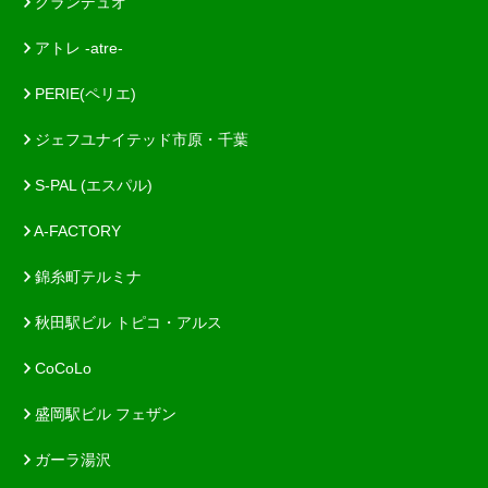
グランデュオ
アトレ -atre-
PERIE(ペリエ)
ジェフユナイテッド市原・千葉
S-PAL (エスパル)
A-FACTORY
錦糸町テルミナ
秋田駅ビル トピコ・アルス
CoCoLo
盛岡駅ビル フェザン
ガーラ湯沢