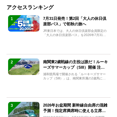
アクセスランキング
7月31日発売！第2回「大人の休日倶
1
楽部パス」で初秋の旅へ
JR東日本では、大人の休日倶楽部会員限定の
「大人の休日倶楽部パス」を2026年7月31日
(金)～9月7日...
南関東2歳戦線の主役は誰だ！ルーキ
2
ーズサマーカップ（SIII）開催 注目
馬と見どころをチェック
浦和競馬場で開催される「ルーキーズサマー
カップ（SIII）」は、南関東所属の2歳馬によ
る注目の重賞競走（...
2026年お盆期間 新幹線自由席の混雑
3
予測！指定席満席時に使える立席特
急券も解説