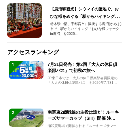
【鹿沼駅観光】シウマイの聖地で、お
ひな様をめぐる「駅からハイキング」
を開催！
栃木県中部、宇都宮市に隣接する鹿沼(かぬま)
市で、駅からハイキング「おひな様ウォーク
in鹿沼」を2025...
アクセスランキング
7月31日発売！第2回「大人の休日倶
1
楽部パス」で初秋の旅へ
JR東日本では、大人の休日倶楽部会員限定の
「大人の休日倶楽部パス」を2026年7月31日
(金)～9月7日...
南関東2歳戦線の主役は誰だ！ルーキ
2
ーズサマーカップ（SIII）開催 注目
馬と見どころをチェック
浦和競馬場で開催される「ルーキーズサマー