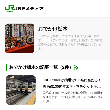
おでかけ栃木
「おでかけ栃木」でタグ付けされた記事一覧で
す。JREメディアには「おでかけ栃木」に関する
記事やご案内、便利な情報が2件掲載されていま
す。
おでかけ栃木の記事一覧（2件）
JRE POINTが抽選で135名に当たる！
両毛線135周年エキトマチケットキャン
ペーン🍅
両毛線は2024年12月26日に全通して135周年
を迎えます！これを記念して、2024年10月4
日(金)...