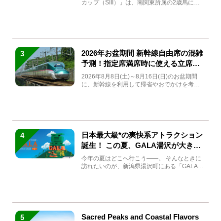
カップ（SIII）」は、南関東所属の2歳馬によ
る注目の重賞競走（...
2026年お盆期間 新幹線自由席の混雑
3
予測！指定席満席時に使える立席特
急券も解説
2026年8月8日(土)～8月16日(日)のお盆期間
に、新幹線を利用して帰省やおでかけを考え
ている方もい...
日本最大級*の爽快系アトラクション
4
誕生！ この夏、GALA湯沢が大きく
生まれ変わる
今年の夏はどこへ行こう――。 そんなときに
訪れたいのが、新潟県湯沢町にある「GALA湯
沢」。2026年...
Sacred Peaks and Coastal Flavors
5