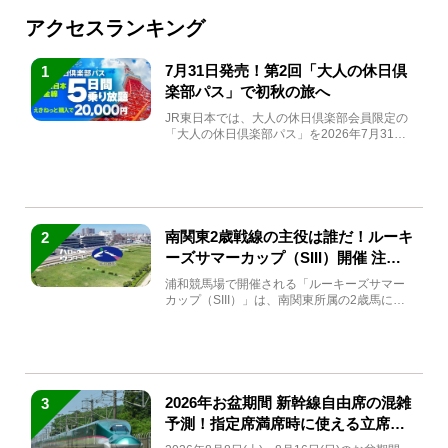
アクセスランキング
7月31日発売！第2回「大人の休日倶
1
楽部パス」で初秋の旅へ
JR東日本では、大人の休日倶楽部会員限定の
「大人の休日倶楽部パス」を2026年7月31日
(金)～9月7日...
南関東2歳戦線の主役は誰だ！ルーキ
2
ーズサマーカップ（SIII）開催 注目
馬と見どころをチェック
浦和競馬場で開催される「ルーキーズサマー
カップ（SIII）」は、南関東所属の2歳馬によ
る注目の重賞競走（...
2026年お盆期間 新幹線自由席の混雑
3
予測！指定席満席時に使える立席特
急券も解説