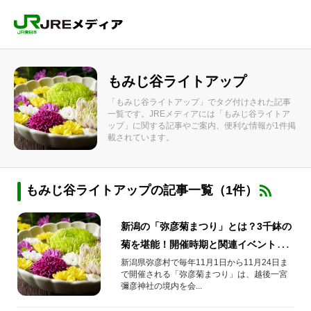
もみじ谷ライトアップ
「もみじ谷ライトアップ」でタグ付けされた記事
一覧です。JREメディアには「もみじ谷ライトア
ップ」に関する記事やご案内、便利な情報が1件掲
載されています。
もみじ谷ライトアップの記事一覧（1件）
新潟の「弥彦菊まつり」とは？3千鉢の
菊を堪能！開催時期と関連イベント、
行き方まとめ
新潟県弥彦村で毎年11月1日から11月24日ま
で開催される「弥彦菊まつり」は、越後一宮
彌彦神社の境内を会...