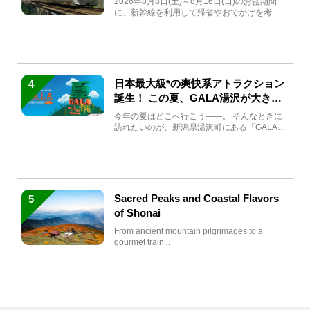
2026年8月8日(土)～8月16日(日)のお盆期間
に、新幹線を利用して帰省やおでかけを考え
ている方もい...
日本最大級*の爽快系アトラクション
4
誕生！ この夏、GALA湯沢が大きく
生まれ変わる
今年の夏はどこへ行こう――。 そんなときに
訪れたいのが、新潟県湯沢町にある「GALA湯
沢」。2026年...
Sacred Peaks and Coastal Flavors
5
of Shonai
From ancient mountain pilgrimages to a
gourmet train...