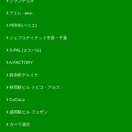
グランデュオ
アトレ -atre-
PERIE(ペリエ)
ジェフユナイテッド市原・千葉
S-PAL (エスパル)
A-FACTORY
錦糸町テルミナ
秋田駅ビル トピコ・アルス
CoCoLo
盛岡駅ビル フェザン
ガーラ湯沢