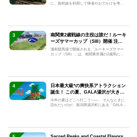
に、新幹線を利用して帰省やおでかけを考え
ている方もい...
南関東2歳戦線の主役は誰だ！ルーキ
3
ーズサマーカップ（SIII）開催 注目
馬と見どころをチェック
浦和競馬場で開催される「ルーキーズサマー
カップ（SIII）」は、南関東所属の2歳馬によ
る注目の重賞競走（...
日本最大級*の爽快系アトラクション
4
誕生！ この夏、GALA湯沢が大きく
生まれ変わる
今年の夏はどこへ行こう――。 そんなときに
訪れたいのが、新潟県湯沢町にある「GALA湯
沢」。2026年...
Sacred Peaks and Coastal Flavors
5