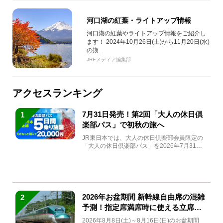
河口湖の紅葉・ライトアップ情報
河口湖の紅葉やライトアップ情報をご紹介し
ます！ 2024年10月26日(土)から11月20日(水)
の期...
JREメディア編集部
アクセスランキング
7月31日発売！第2回「大人の休日倶
1
楽部パス」で初秋の旅へ
JR東日本では、大人の休日倶楽部会員限定の
「大人の休日倶楽部パス」を2026年7月31日
(金)～9月7日...
2026年お盆期間 新幹線自由席の混雑
2
予測！指定席満席時に使える立席特
急券も解説
2026年8月8日(土)～8月16日(日)のお盆期間