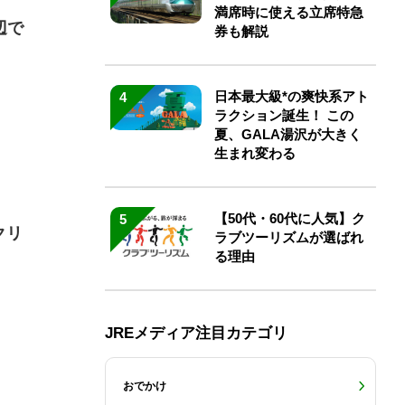
満席時に使える立席特急
辺で
券も解説
日本最大級*の爽快系アト
4
ラクション誕生！ この
夏、GALA湯沢が大きく
生まれ変わる
【50代・60代に人気】ク
5
クリ
ラブツーリズムが選ばれ
る理由
JREメディア注目カテゴリ
おでかけ