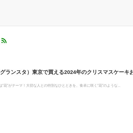
）
（グランスタ）東京で買える2024年のクリスマスケーキ
“花”がテーマ！大切な人との特別なひとときを、食卓に咲く“花”のような...