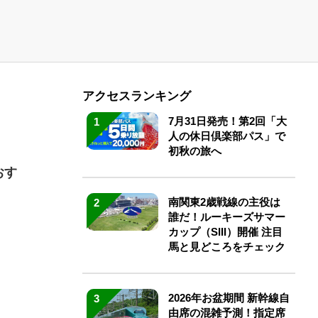
アクセスランキング
7月31日発売！第2回「大
1
人の休日倶楽部パス」で
初秋の旅へ
おす
南関東2歳戦線の主役は
2
誰だ！ルーキーズサマー
カップ（SIII）開催 注目
馬と見どころをチェック
2026年お盆期間 新幹線自
3
由席の混雑予測！指定席