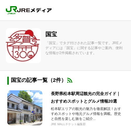
国宝
「国宝」でタグ付けされた記事一覧です。JREメ
ディアには「国宝」に関する記事やご案内、便利
な情報が2件掲載されています。
国宝の記事一覧（2件）
長野県松本駅周辺観光の完全ガイド｜
おすすめスポットとグルメ情報20選
松本駅エリアの観光の魅力を徹底解説！おす
すめスポットや地元グルメ情報を満載。歴史
と自然を楽しむ旅をご紹介...
JRE MALLチケット編集部