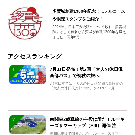
多賀城創建1300年記念！モデルコース
や限定スタンプをご紹介！
2024年、日本三大史跡の一つである「多賀城
跡」として有名な多賀城が創建1300年を迎え
ました。同年8月...
アクセスランキング
7月31日発売！第2回「大人の休日倶
1
楽部パス」で初秋の旅へ
JR東日本では、大人の休日倶楽部会員限定の
「大人の休日倶楽部パス」を2026年7月31日
(金)～9月7日...
南関東2歳戦線の主役は誰だ！ルーキ
2
ーズサマーカップ（SIII）開催 注目
馬と見どころをチェック
浦和競馬場で開催される「ルーキーズサマー