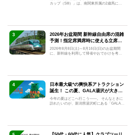
カップ（SIII）」は、南関東所属の2歳馬によ
る注目の重賞競走（...
2026年お盆期間 新幹線自由席の混雑
3
予測！指定席満席時に使える立席特
急券も解説
2026年8月8日(土)～8月16日(日)のお盆期間
に、新幹線を利用して帰省やおでかけを考え
ている方もい...
日本最大級*の爽快系アトラクション
4
誕生！ この夏、GALA湯沢が大きく
生まれ変わる
今年の夏はどこへ行こう――。 そんなときに
訪れたいのが、新潟県湯沢町にある「GALA湯
沢」。2026年...
【50代・60代に人気】クラブツーリ
5