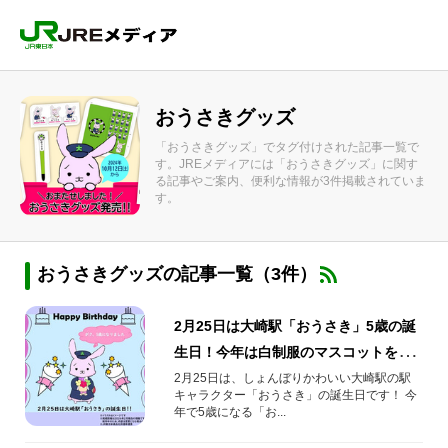
おうさきグッズ
「おうさきグッズ」でタグ付けされた記事一覧で
す。JREメディアには「おうさきグッズ」に関す
る記事やご案内、便利な情報が3件掲載されていま
す。
おうさきグッズの記事一覧（3件）
2月25日は大崎駅「おうさき」5歳の誕
生日！今年は白制服のマスコットを数
量限定で発売！
2月25日は、しょんぼりかわいい大崎駅の駅
キャラクター「おうさき」の誕生日です！ 今
年で5歳になる「お...