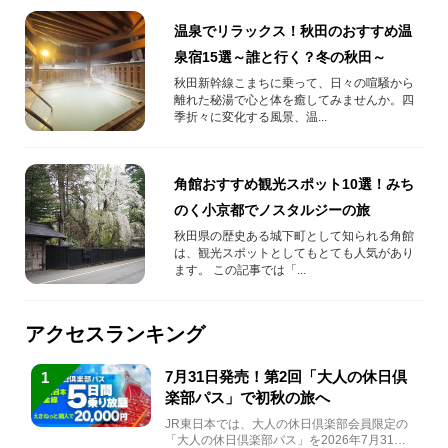
温泉でリラックス！秋田のおすすめ温
泉宿15選～誰と行く？冬の秋田～
秋田新幹線こまちに乗って、日々の喧騒から
離れた秘湯で心と体を癒してみませんか。四
季折々に変化する風景、温...
角館おすすめ観光スポット10選！みち
のく小京都でノスタルジーの旅
秋田県の歴史ある城下町として知られる角館
は、観光スポットとしてもとても人気があり
ます。 この記事では「...
アクセスランキング
7月31日発売！第2回「大人の休日倶
1
楽部パス」で初秋の旅へ
JR東日本では、大人の休日倶楽部会員限定の
「大人の休日倶楽部パス」を2026年7月31日