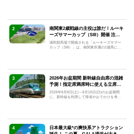
(金)～9月7日...
南関東2歳戦線の主役は誰だ！ルーキ
2
ーズサマーカップ（SIII）開催 注目
馬と見どころをチェック
浦和競馬場で開催される「ルーキーズサマー
カップ（SIII）」は、南関東所属の2歳馬によ
る注目の重賞競走（...
2026年お盆期間 新幹線自由席の混雑
3
予測！指定席満席時に使える立席特
急券も解説
2026年8月8日(土)～8月16日(日)のお盆期間
に、新幹線を利用して帰省やおでかけを考え
ている方もい...
日本最大級*の爽快系アトラクション
4
誕生！ この夏、GALA湯沢が大きく