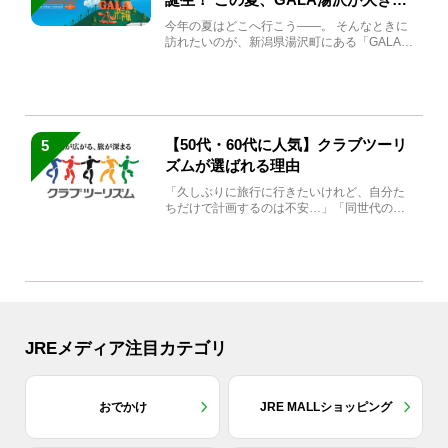
生まれ変わる
今年の夏はどこへ行こう――。 そんなときに
訪れたいのが、新潟県湯沢町にある「GALA湯
沢」。2026年...
【50代・60代に人気】クラブツーリ
5
ズムが選ばれる理由
「久しぶりに旅行に行きたいけれど、自分た
ちだけで計画するのは不安…」「同世代の方
と気兼ねなく楽しみたい」...
JREメディア注目カテゴリ
おでかけ
JRE MALLショッピング