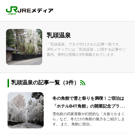
乳頭温泉
「乳頭温泉」でタグ付けされた記事一覧です。
JREメディアには「乳頭温泉」に関する記事やご
案内、便利な情報が3件掲載されています。
乳頭温泉の記事一覧（3件）
冬の角館で雪と祭りを満喫！ご宿泊は
「ホテルB4T角館」の開業記念プラン
がオトク！
雪化粧の武家屋敷や幻想的な「火振りかまく
ら」など、冬だけの角館の魅力をご紹介しま
す。 また、角館に宿泊...