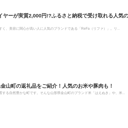
イヤーが実質2,000円!?ふるさと納税で受け取れる人気
く、美容に関心が高い人に人気のブランドである「ReFa（リファ）」。リ...
県金山町の返礼品をご紹介！人気のお米や豚肉も！
する自然豊かな町です。そんな山形県金山町のブランド米「はえぬき」や、米...