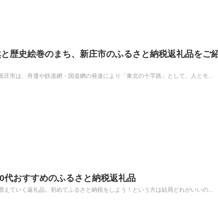
然と歴史絵巻のまち、新庄市のふるさと納税返礼品をご
庄市は、舟運や鉄道網・国道網の発達により「東北の十字路」として、人とモ...
20代おすすめのふるさと納税返礼品
えていく返礼品。初めてふるさと納税をしよう！という方は結局どれがいいの...