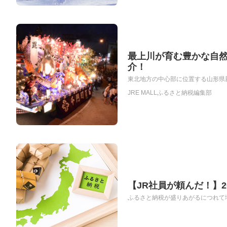
最上川が育む豊かな自
介！
東北地方の中心部に位置する山形県新
JRE MALLふるさと納税編集部
【JR社員が頼んだ！】
ふるさと納税が盛りあがるにつれて増