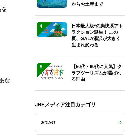
からお土産まで
品を
日本最大級*の爽快系アト
4
ラクション誕生！ この
夏、GALA湯沢が大きく
生まれ変わる
【50代・60代に人気】ク
5
ラブツーリズムが選ばれ
る理由
あな
JREメディア注目カテゴリ
おでかけ