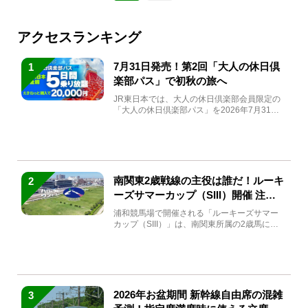
アクセスランキング
7月31日発売！第2回「大人の休日倶
1
楽部パス」で初秋の旅へ
JR東日本では、大人の休日倶楽部会員限定の
「大人の休日倶楽部パス」を2026年7月31日
(金)～9月7日...
南関東2歳戦線の主役は誰だ！ルーキ
2
ーズサマーカップ（SIII）開催 注目
馬と見どころをチェック
浦和競馬場で開催される「ルーキーズサマー
カップ（SIII）」は、南関東所属の2歳馬によ
る注目の重賞競走（...
2026年お盆期間 新幹線自由席の混雑
3