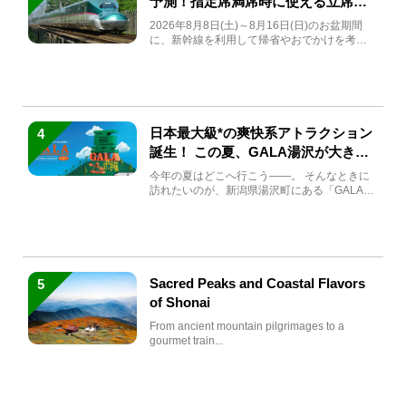
予測！指定席満席時に使える立席特
急券も解説
2026年8月8日(土)～8月16日(日)のお盆期間
に、新幹線を利用して帰省やおでかけを考え
ている方もい...
日本最大級*の爽快系アトラクション
4
誕生！ この夏、GALA湯沢が大きく
生まれ変わる
今年の夏はどこへ行こう――。 そんなときに
訪れたいのが、新潟県湯沢町にある「GALA湯
沢」。2026年...
Sacred Peaks and Coastal Flavors
5
of Shonai
From ancient mountain pilgrimages to a
gourmet train...