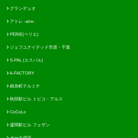
グランデュオ
アトレ -atre-
PERIE(ペリエ)
ジェフユナイテッド市原・千葉
S-PAL (エスパル)
A-FACTORY
錦糸町テルミナ
秋田駅ビル トピコ・アルス
CoCoLo
盛岡駅ビル フェザン
ガーラ湯沢