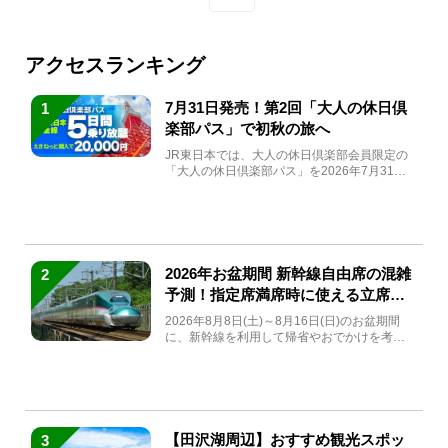
アクセスランキング
7月31日発売！第2回「大人の休日倶
1
楽部パス」で初秋の旅へ
JR東日本では、大人の休日倶楽部会員限定の
「大人の休日倶楽部パス」を2026年7月31日
(金)～9月7日...
2026年お盆期間 新幹線自由席の混雑
2
予測！指定席満席時に使える立席特
急券も解説
2026年8月8日(土)～8月16日(日)のお盆期間
に、新幹線を利用して帰省やおでかけを考え
ている方もい...
【田沢湖周辺】おすすめ観光スポッ
3