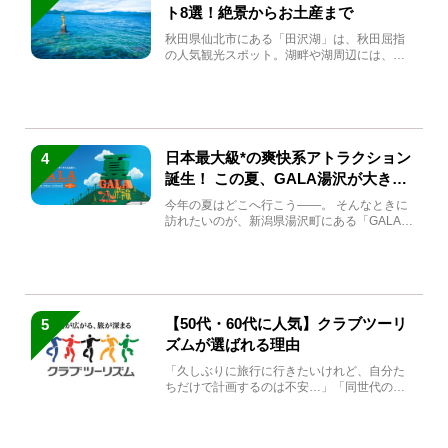
ト8選！絶景からお土産まで
秋田県仙北市にある「田沢湖」は、秋田屈指
の人気観光スポット。湖畔や湖周辺には、田
沢湖の魅力を堪能できる名...
日本最大級*の爽快系アトラクション
4
誕生！ この夏、GALA湯沢が大きく
生まれ変わる
今年の夏はどこへ行こう――。 そんなときに
訪れたいのが、新潟県湯沢町にある「GALA湯
沢」。2026年...
【50代・60代に人気】クラブツーリ
5
ズムが選ばれる理由
「久しぶりに旅行に行きたいけれど、自分た
ちだけで計画するのは不安…」「同世代の方
と気兼ねなく楽しみたい」...