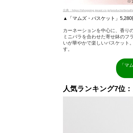
出典：https://shopping.jreast.co.jp/products/detai
▲「マムズ・バスケット」5,28
カーネーションを中心に、香り
ミニバラを合わせた寄せ鉢のフ
いが華やかで楽しいバスケット
す。
「マ
人気ランキング7位