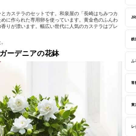
ンとカステラのセットです。和泉屋の「長崎はちみつカ
J
ために作られた専用卵を使っています。黄金色のふんわ
の香りが漂います。幅広い世代に人気のカステラはプレ
鉄
た。
：ガーデニアの花鉢
ふ
常
東
レ