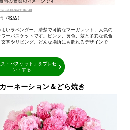
l/s143/s143-SA24204540
0円（税込）
のよいラベンダー、清楚で可憐なマーガレット、人気の
ラワーバスケットです。ピンク、黄色、紫と多彩な色合
。玄関やリビング、どんな場所にも飾れるデザインで
ムズ・バスケット」をプレゼ
ントする
：カーネーション＆どら焼き