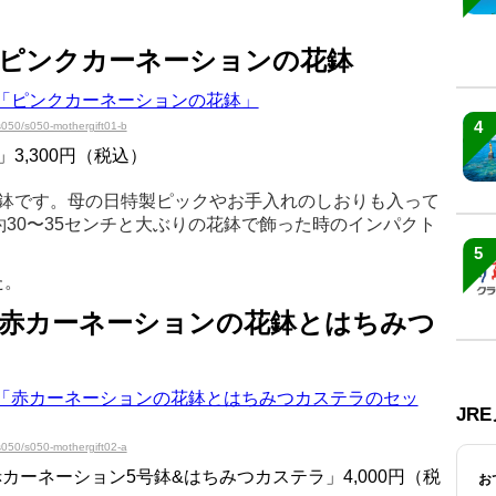
：ピンクカーネーションの花鉢
4
s050/s050-mothergift01-b
3,300円（税込）
号鉢です。母の日特製ピックやお手入れのしおりも入って
約30〜35センチと大ぶりの花鉢で飾った時のインパクト
5
た。
：赤カーネーションの花鉢とはちみつ
JR
s050/s050-mothergift02-a
カーネーション5号鉢&はちみつカステラ」4,000円（税
お