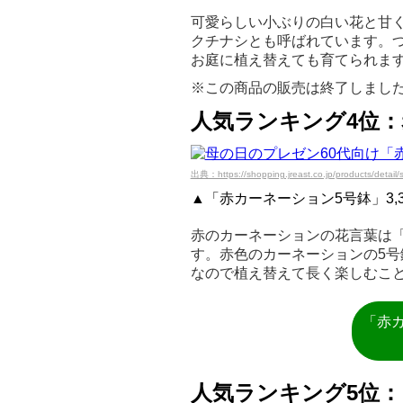
可愛らしい小ぶりの白い花と甘
クチナシとも呼ばれています。
お庭に植え替えても育てられま
※この商品の販売は終了しまし
人気ランキング4位
出典：https://shopping.jreast.co.jp/products/detail/
▲「赤カーネーション5号鉢」3,
赤のカーネーションの花言葉は
す。赤色のカーネーションの5
なので植え替えて長く楽しむこ
「赤
人気ランキング5位：