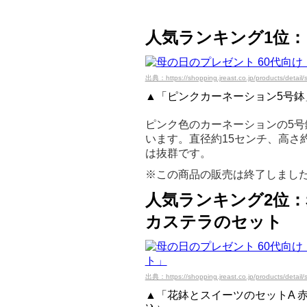
人気ランキング1位
出典：https://shopping.jreast.co.jp/products/detail/
▲「ピンクカーネーション5号鉢」
ピンク色のカーネーションの5
います。直径約15センチ、高さ
は抜群です。
※この商品の販売は終了しまし
人気ランキング2位
カステラのセット
出典：https://shopping.jreast.co.jp/products/detail/
▲「花鉢とスイーツのセットA 赤