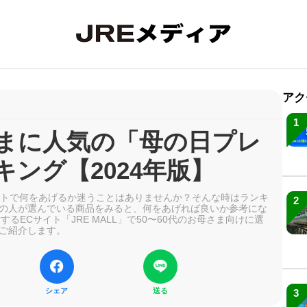
アク
1
さまに人気の「母の日プレ
ング【2024年版】
ントで何をあげるか迷うことはありませんか？そんな時はランキ
2
の人が選んでいる商品をみると、何をあげれば良いか参考にな
るECサイト「JRE MALL」で50〜60代のお母さま向けに選
ご紹介します。
シェア
送る
3