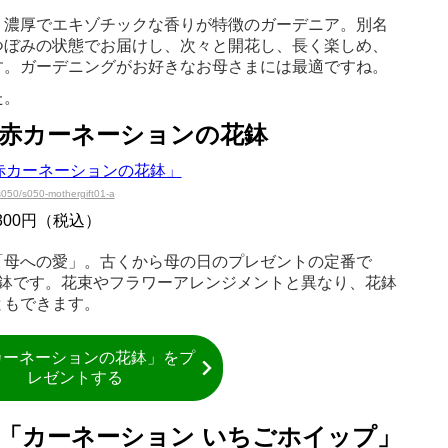
く濃厚でエキゾチックな香りが特徴のガーデニア。別名
つぼみの状態でお届けし、次々と開花し、長く楽しめ、
す。ガーデニングがお好きなお母さまには最適ですね。
た。
：赤カーネーションの花鉢
s050/s050-mothergift01-a
300円（税込）
「母への愛」。古くから母の日のプレゼントの定番で
号鉢です。花束やフラワーアレンジメントと異なり、花鉢
ともできます。
カーネーションの花鉢」をプ
レゼントする
「カーネーション いちごホイップ」