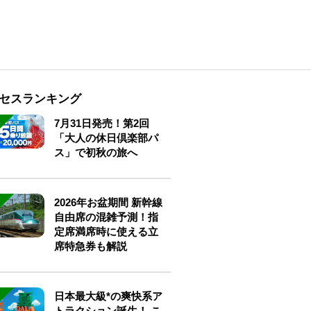
セスランキング
7月31日発売！第2回
「大人の休日倶楽部パ
ス」で初秋の旅へ
2026年お盆期間 新幹線
自由席の混雑予測！指
定席満席時に使える立
席特急券も解説
日本最大級*の爽快系ア
トラクション誕生！ こ