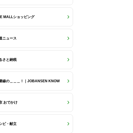
RE MALLショッピング
道ニュース
るさと納税
磐線の＿＿＿！｜JOBANSEN KNOW
京 おでかけ
シピ・献立