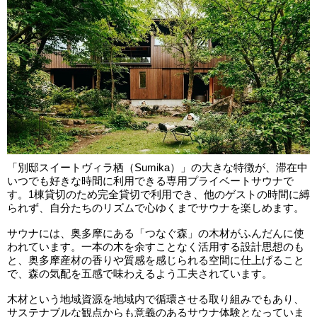
「別邸スイートヴィラ栖（Sumika）」の大きな特徴が、滞在中
いつでも好きな時間に利用できる専用プライベートサウナで
す。1棟貸切のため完全貸切で利用でき、他のゲストの時間に縛
られず、自分たちのリズムで心ゆくまでサウナを楽しめます。
サウナには、奥多摩にある「つなぐ森」の木材がふんだんに使
われています。一本の木を余すことなく活用する設計思想のも
と、奥多摩産材の香りや質感を感じられる空間に仕上げること
で、森の気配を五感で味わえるよう工夫されています。
木材という地域資源を地域内で循環させる取り組みでもあり、
サステナブルな観点からも意義のあるサウナ体験となっていま