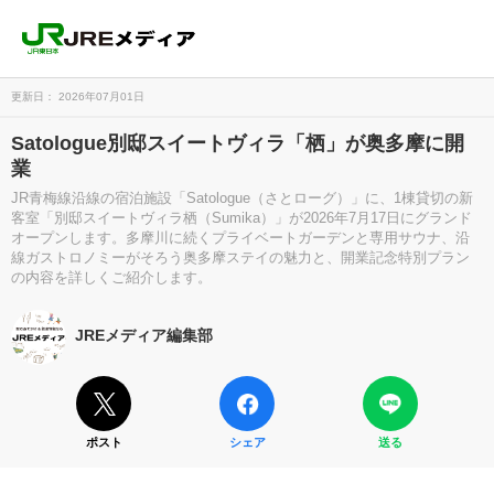
更新日： 2026年07月01日
Satologue別邸スイートヴィラ「栖」が奥多摩に開
業
JR青梅線沿線の宿泊施設「Satologue（さとローグ）」に、1棟貸切の新
客室「別邸スイートヴィラ栖（Sumika）」が2026年7月17日にグランド
オープンします。多摩川に続くプライベートガーデンと専用サウナ、沿
線ガストロノミーがそろう奥多摩ステイの魅力と、開業記念特別プラン
の内容を詳しくご紹介します。
JREメディア編集部
ポスト
シェア
送る