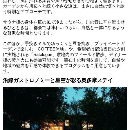
点在し、風に揺れる葉音や川のせせらぎが心地よく響きます。
ガーデンから川辺へと続く小さな道は、まさに自然の懐へと誘
う特別なアプローチです。
サウナ後の身体を庭の風で冷ましながら、川の音に耳を澄ませ
るひとときは、都会では味わいづらい、自然と一体になるよう
な贅沢な時間となります。
このほか、手挽きミルでゆっくりと豆を挽き、プライベートガ
ーデンで楽しむ「COFFEE体験」や、希望者は宿泊当日の夕刻
に実施される「Satologue」敷地内のフィールド散歩、ディナー
後の焚き火にも参加可能です。滞在中の時間を通して、自然や
地域の魅力を五感で体験できるプログラムをご用意していま
す。
沿線ガストロノミーと星空が彩る奥多摩ステイ