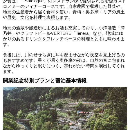
夕食は、「Satologue」のレストラン棟で提供される沿線ガスト
ロノミーのディナーコースです。自家農園で収穫した野菜や、
地元の生産者から届く食材を使い、青梅・奥多摩エリアの風土
や歴史、文化を料理で表現します。
地元の酒蔵や醸造所によるお酒も充実しており、小澤酒造「澤
乃井」やクラフトビールVERTERE「Tenera」など、地域にゆ
かりのあるドリンクをフレンチベースの料理とともに味わえま
す。
食後には、川のせせらぎに耳を澄ませながら夜空を見上げるの
もおすすめです。星々が瞬く奥多摩の夜は、自然の音に包まれ
ながらゆっくりと眠りにつく、忘れがたい時間を演出してくれ
ます。
開業記念特別プランと宿泊基本情報