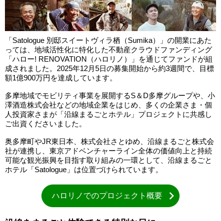
「Satologue 別邸スイートヴィラ栖（Sumika）」の開業にあた
っては、地域活性化に特化した不動産クラウドファンディング
「ハロー! RENOVATION（ハロリノ）」を通じてファンドが組
成されました。2025年12月5日の募集開始から約3週間で、目標
額1億900万円を達成しています。
多摩地域でモビリティ事業を展開するS＆D多摩グループや、小
澤酒造株式会社などの地域企業をはじめ、多くの企業さま・個
人投資家さまが「沿線まるごとホテル」プロジェクトに共感し
ご出資くださいました。
奥多摩町やJR東日本、株式会社さとゆめ、沿線まるごと株式会
社が連携し、東京アドベンチャーライン全体の価値向上と持続
可能な観光振興を目指す取り組みの一環として、沿線まるごと
ホテル「Satologue」は位置づけられています。
ハロリノでのプロジェクト概要