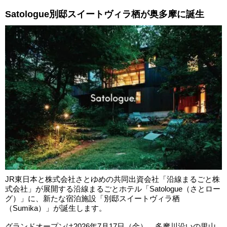
Satologue別邸スイートヴィラ栖が奥多摩に誕生
JR東日本と株式会社さとゆめの共同出資会社「沿線まるごと株
式会社」が展開する沿線まるごとホテル「Satologue（さとロー
グ）」に、新たな宿泊施設「別邸スイートヴィラ栖
（Sumika）」が誕生します。
グランドオープンは2026年7月17日（金）。多摩川沿いの里山