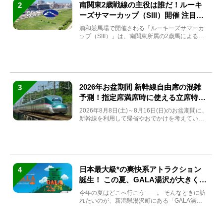
南関東2歳戦線の主役は誰だ！ルーキ
2
ーズサマーカップ（SIII）開催 注目馬
と見どころをチェック
浦和競馬場で開催される「ルーキーズサマーカ
ップ（SIII）」は、南関東所属の2歳馬による注
目の重賞競走（...
2026年お盆期間 新幹線自由席の混雑
3
予測！指定席満席時に使える立席特急
券も解説
2026年8月8日(土)～8月16日(日)のお盆期間に、
新幹線を利用して帰省やおでかけを考えている
方もい...
日本最大級*の爽快系アトラクション
4
誕生！ この夏、GALA湯沢が大きく生
まれ変わる
今年の夏はどこへ行こう――。 そんなときに訪
れたいのが、新潟県湯沢町にある「GALA湯
沢」。2026年...