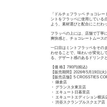
「ドルチェフラッペ チョコレー
ントをフラッペに使用している
よう、素材選びと配合にこだわ
フラッペの上には、店舗で丁寧
爽快感と、チョコレートムース
一口目はミントフラッペをその
わせることで、味わいが変化し
る、デザート感のあるドリンク
【価 格】790円(税込)
【販売期間】2026年5月19日(火
【販売店舗】5 CROSSTIES CO
・ 鎌倉店
・ グランスタ東京店
・ エキュート日暮里店
・ エキュートエディション横浜
・ 渋谷スクランブルスクエア店