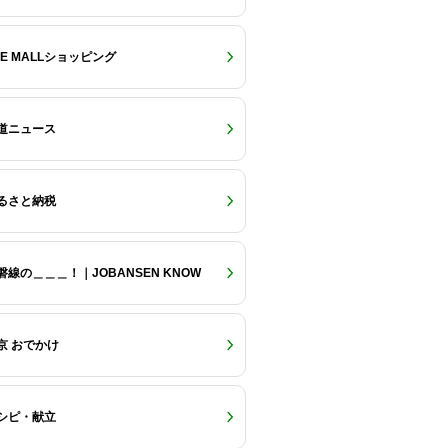
RE MALLショッピング
道ニュース
るさと納税
磐線の＿＿＿！｜JOBANSEN KNOW
京 おでかけ
シピ・献立