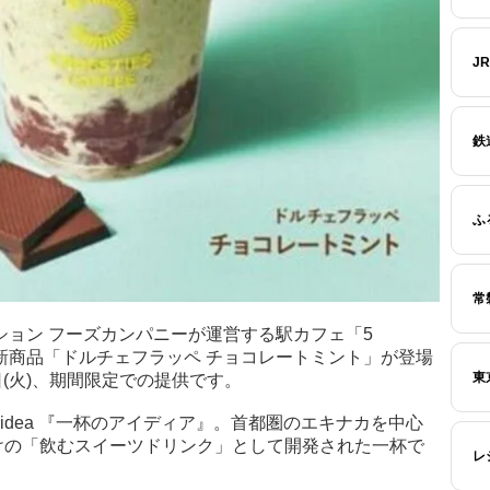
J
鉄
ふ
常
ション フーズカンパニーが運営する駅カフェ「5
から、新商品「ドルチェフラッペ チョコレートミント」が登場
東
日(火)、期間限定での提供です。
of idea 『一杯のアイディア』。首都圏のエキナカを中心
けの「飲むスイーツドリンク」として開発された一杯で
レ