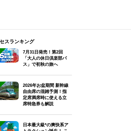
セスランキング
7月31日発売！第2回
「大人の休日倶楽部パ
ス」で初秋の旅へ
2026年お盆期間 新幹線
自由席の混雑予測！指
定席満席時に使える立
席特急券も解説
日本最大級*の爽快系ア
トラクション誕生！ こ