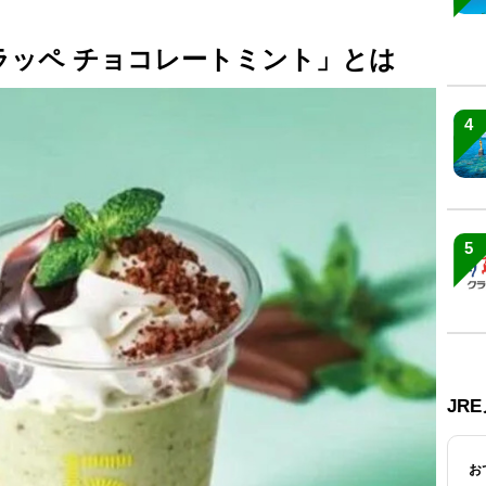
ラッペ チョコレートミント」とは
4
5
JR
お