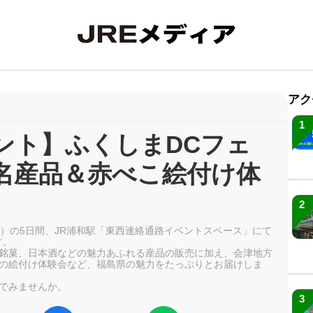
アク
1
ント】ふくしまDCフェ
名産品＆赤べこ絵付け体
2
（日）の5日間、JR浦和駅「東西連絡通路イベントスペース」にて
す。
銘菓、日本酒などの魅力あふれる産品の販売に加え、会津地方
の絵付け体験会など、福島県の魅力をたっぷりとお届けしま
でみませんか。
3