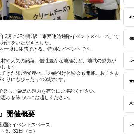
J
6年2月にJR浦和駅「東西連絡通路イベントスペース」で
鉄
ご好評をいただきました。
力を一度に体感できる、特別なイベントです。
ふ
食材や人気の銘菓、個性豊かな地酒など、地域の魅力が
いします。
てきた縁起物“赤べこ”の絵付け体験会も開催。お子さま
づくりにもぴったりの体験です。
常
で楽しむ福島の魅力を存分にご堪能ください。
な恵みを味わいにお越しください。
東
』開催概要
絡通路イベントスペース」
レ
）～5月31日（日）