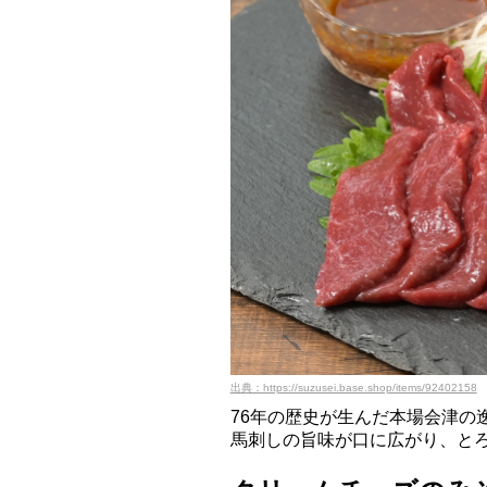
出典：https://suzusei.base.shop/items/92402158
76年の歴史が生んだ本場会津の
馬刺しの旨味が口に広がり、と