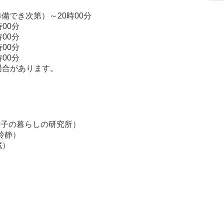
準備でき次第）～20時00分
時00分
時00分
時00分
時00分
場合があります。
O（女子の暮らしの研究所）
の鈴静）
蔵）