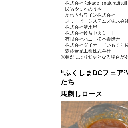
・株式会社Kokage（naturadis
・民宿やまかのうや
・かわうちワイン株式会社
・スリービーシステムズ株式会
・株式会社清水屋
・株式会社鈴畜中央ミート
・有限会社ハニー松本養蜂舎
・株式会社ダイオー（いもくり
・森藤食品工業株式会社
※状況により変更となる場合が
“ふくしまDCフェア
たち
馬刺しロース