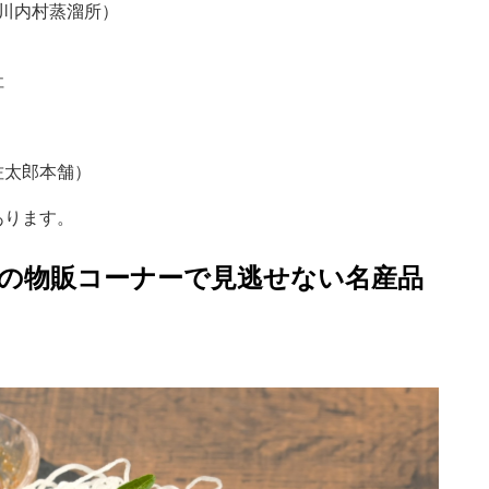
till川内村蒸溜所）
社
佐太郎本舗）
あります。
”の物販コーナーで見逃せない名産品