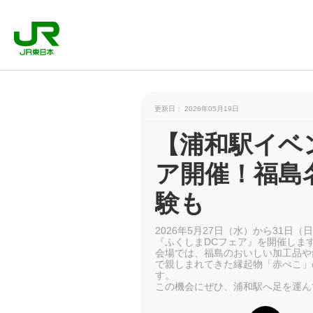
更新日： 2026年05月19日
【浦和駅イベ
ア開催！福島
験も
2026年5月27日（水）から31日
『ふくしまDCフェア』を開催しま
会場では、福島のおいしい加工品や
で親しまれてきた縁起物「赤べこ」
す。
この機会にぜひ、浦和駅へ足を運ん