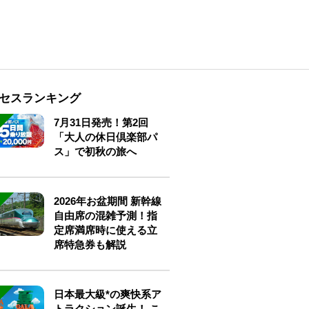
セスランキング
7月31日発売！第2回
「大人の休日倶楽部パ
ス」で初秋の旅へ
2026年お盆期間 新幹線
自由席の混雑予測！指
定席満席時に使える立
席特急券も解説
日本最大級*の爽快系ア
トラクション誕生！ こ