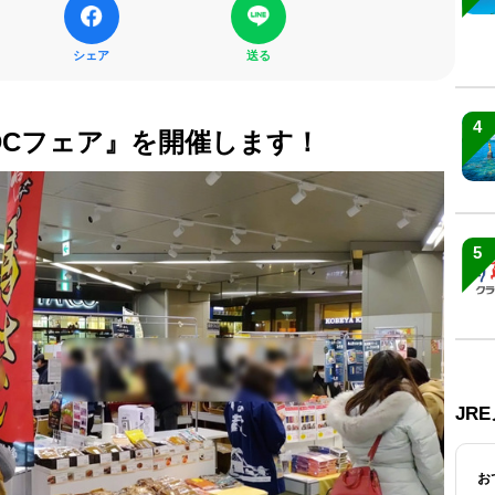
シェア
送る
4
DCフェア』を開催します！
5
JR
お