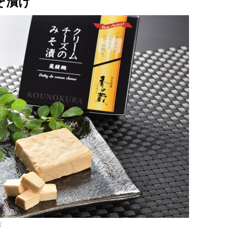
そ漬け
/