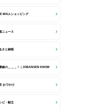
RE MALLショッピング
道ニュース
るさと納税
磐線の＿＿＿！｜JOBANSEN KNOW
京 おでかけ
シピ・献立