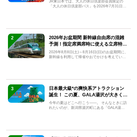
JR東日本では、大人の休日倶楽部会員限定の
「大人の休日倶楽部パス」を2026年7月31日
(金)～9月7日...
2026年お盆期間 新幹線自由席の混雑
2
予測！指定席満席時に使える立席特急
券も解説
2026年8月8日(土)～8月16日(日)のお盆期間に、
新幹線を利用して帰省やおでかけを考えている
方もい...
日本最大級*の爽快系アトラクション
3
誕生！ この夏、GALA湯沢が大きく生
まれ変わる
今年の夏はどこへ行こう――。 そんなときに訪
れたいのが、新潟県湯沢町にある「GALA湯
沢」。2026年...