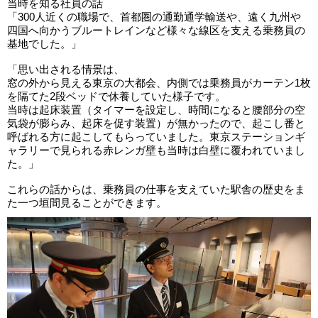
当時を知る社員の話
「300人近くの職場で、首都圏の通勤通学輸送や、遠く九州や
四国へ向かうブルートレインなど様々な線区を支える乗務員の
基地でした。」
「思い出される情景は、
窓の外から見える東京の大都会、内側では乗務員がカーテン1枚
を隔てた2段ベッドで休養していた様子です。
当時は起床装置（タイマーを設定し、時間になると腰部分の空
気袋が膨らみ、起床を促す装置）が無かったので、起こし番と
呼ばれる方に起こしてもらっていました。東京ステーションギ
ャラリーで見られる赤レンガ壁も当時は白壁に覆われていまし
た。」
これらの話からは、乗務員の仕事を支えていた駅舎の歴史をま
た一つ垣間見ることができます。