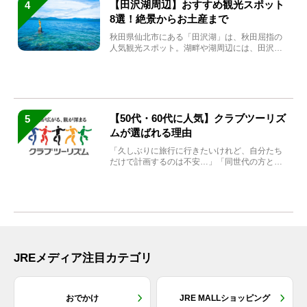
【田沢湖周辺】おすすめ観光スポット
4
8選！絶景からお土産まで
秋田県仙北市にある「田沢湖」は、秋田屈指の
人気観光スポット。湖畔や湖周辺には、田沢湖
の魅力を堪能できる名...
【50代・60代に人気】クラブツーリズ
5
ムが選ばれる理由
「久しぶりに旅行に行きたいけれど、自分たち
だけで計画するのは不安…」「同世代の方と気
兼ねなく楽しみたい」...
JREメディア注目カテゴリ
おでかけ
JRE MALLショッピング