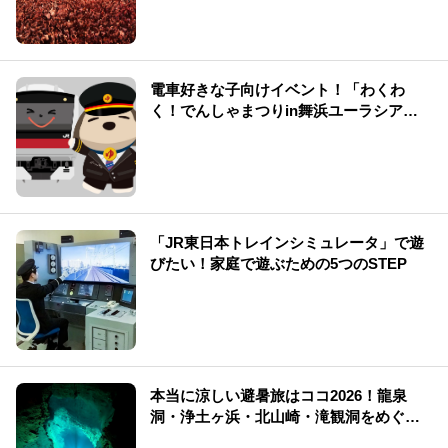
電車好きな子向けイベント！「わくわ
く！でんしゃまつりin舞浜ユーラシア」
で夏も涼しく遊ぼう♪
「JR東日本トレインシミュレータ」で遊
びたい！家庭で遊ぶための5つのSTEP
本当に涼しい避暑旅はココ2026！龍泉
洞・浄土ヶ浜・北山崎・滝観洞をめぐ
る“涼×絶景”【避暑旅】