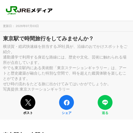
更新日： 2026年07月03日
東京駅で時間旅行をしてみませんか？
横須賀・総武快速線を担当するJR社員が、沿線のおでかけスポットをご
紹介。
通勤通学で利用する身近な路線には、歴史や文化、芸術に触れられる場
所が点在しています。
中でも東京駅内にある美術館「東京ステーションギャラリー」は、アー
トと歴史建築が融合した特別な空間で、時を超えた鑑賞体験を楽しむこ
とができます。
ぜひ時の流れをたどる旅に出かけてみてはいかがでしょうか。
写真提供:東京ステーションギャラリー
ポスト
シェア
送る