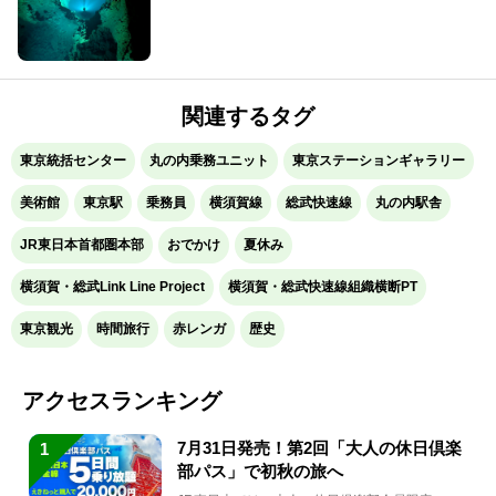
関連するタグ
東京統括センター
丸の内乗務ユニット
東京ステーションギャラリー
美術館
東京駅
乗務員
横須賀線
総武快速線
丸の内駅舎
JR東日本首都圏本部
おでかけ
夏休み
横須賀・総武Link Line Project
横須賀・総武快速線組織横断PT
東京観光
時間旅行
赤レンガ
歴史
アクセスランキング
7月31日発売！第2回「大人の休日倶楽
1
部パス」で初秋の旅へ