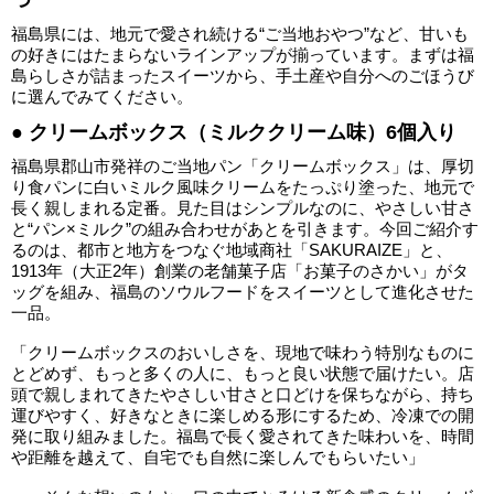
つ
福島県には、地元で愛され続ける“ご当地おやつ”など、甘いも
の好きにはたまらないラインアップが揃っています。まずは福
島らしさが詰まったスイーツから、手土産や自分へのごほうび
に選んでみてください。
● クリームボックス（ミルククリーム味）6個入り
福島県郡山市発祥のご当地パン「クリームボックス」は、厚切
り食パンに白いミルク風味クリームをたっぷり塗った、地元で
長く親しまれる定番。見た目はシンプルなのに、やさしい甘さ
と“パン×ミルク”の組み合わせがあとを引きます。今回ご紹介す
るのは、都市と地方をつなぐ地域商社「SAKURAIZE」と、
1913年（大正2年）創業の老舗菓子店「お菓子のさかい」がタ
ッグを組み、福島のソウルフードをスイーツとして進化させた
一品。
「クリームボックスのおいしさを、現地で味わう特別なものに
とどめず、もっと多くの人に、もっと良い状態で届けたい。店
頭で親しまれてきたやさしい甘さと口どけを保ちながら、持ち
運びやすく、好きなときに楽しめる形にするため、冷凍での開
発に取り組みました。福島で長く愛されてきた味わいを、時間
や距離を越えて、自宅でも自然に楽しんでもらいたい」