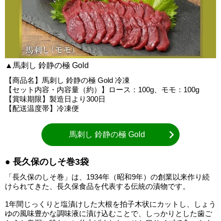
▲馬刺し 鈴静の極 Gold
【商品名】馬刺し 鈴静の極 Gold 冷凍
【セット内容・内容量（約）】ロース：100g、モモ：100g
【賞味期限】製造日より300日
【配送温度帯】冷凍便
馬刺し 鈴静の極 Gold
● 長久保のしそ巻3袋
「長久保のしそ巻」は、1934年（昭和9年）の創業以来作り続
けられてきた、長久保食品を代表する伝統の漬物です。
1年間じっくりと塩漬けした大根を拍子木状にカットし、しょう
ゆの風味豊かな調味液に漬け込むことで、しっかりとした歯ご