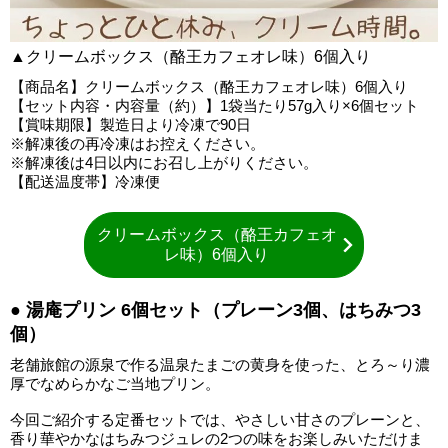
▲クリームボックス（酪王カフェオレ味）6個入り
【商品名】クリームボックス（酪王カフェオレ味）6個入り
【セット内容・内容量（約）】1袋当たり57g入り×6個セット
【賞味期限】製造日より冷凍で90日
※解凍後の再冷凍はお控えください。
※解凍後は4日以内にお召し上がりください。
【配送温度帯】冷凍便
クリームボックス（酪王カフェオ
レ味）6個入り
● 湯庵プリン 6個セット（プレーン3個、はちみつ3
個）
老舗旅館の源泉で作る温泉たまごの黄身を使った、とろ～り濃
厚でなめらかなご当地プリン。
今回ご紹介する定番セットでは、やさしい甘さのプレーンと、
香り華やかなはちみつジュレの2つの味をお楽しみいただけま