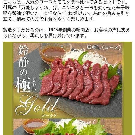
こちらは、人気のロースとモモを食べ比べできるセットです。
付属の「万能しょうゆ」は、ニンニクと一味を効かせた辛子味
噌を醤油で溶いた、会津ならではの味わい。馬肉の旨みを引き
立て、初めての方でも食べやすく楽しめます。
製造を手がけるのは、1945年創業の精肉店。お客様の声に支え
られながら、馬刺しを届け続けています。