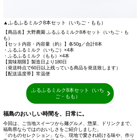
▲ふるふるミルク8本セット（いちご・もも）
【商品名】大野農園 ふるふるミルク8本セット（いちご・も
も）
【セット内容・内容量（約）】各50g／合計8本
・ふるふるミルク（いちご）×4本
・ふるふるミルク（もも）×4本
【賞味期限】製造日より180日
（発送時点で60日以上残っている商品を発送致します）
【配送温度帯】常温便
ふるふるミルク8本セット（いち
ご・もも）
福島のおいしい時間を、日常に。
今回は、ご当地スイーツから麺グルメ、惣菜、ドリンクまで、
福島県ならではのおいしさをご紹介しました。
「のものセレクション」なら、現地で愛され続ける味や、作り