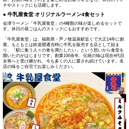
チやストックにも活躍します。
● 牛乳屋食堂 オリジナルラーメン4食セット
会津ラーメン「牛乳屋食堂」の4種類の味が楽しめるセットで
す。休日の昼ごはんのストックにもおすすめです。
「牛乳屋食堂」は、福島県・芦ノ牧温泉駅近くで大正14年に創
業。もともとは鉄道開通当時に牛乳を販売する店として始ま
り、「駅に集う人々の食を満たしたい」という想いから食堂を
開いたのがはじまりです。創業100余年、伝統の味は現在4代目
女将へと受け継がれ、今も多くの人に愛され続けています。名
店の味をご自宅でお楽しみください。