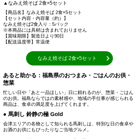
▲なみえ焼そば 2食×5セット
【商品名】なみえ焼そば 2食×5セット
【セット内容・内容量（約）】
なみえ焼そば2食入り：5パック
※本商品には具材は含まれておりません
【賞味期限】製造日より90日
【配送温度帯】常温便
なみえ焼そば 2食×5セット
あると助かる：福島県のおつまみ・ごはんのお供・
惣菜
忙しい日や「あと一品ほしい」日に頼れるのが、惣菜・ごはん
のお供。福島ならではの素材感や、地域の手仕事が感じられる
商品は、食卓の満足度を上げてくれます。
● 馬刺し 鈴静の極 Gold
会津エリアの名物として知られる馬刺しは、特別な日の食卓や
お酒のお供にもぴったりなご当地グルメ。