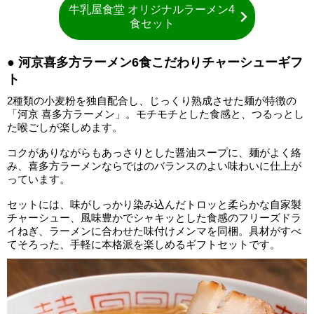
牛乳屋食堂 オリジナルラーメン4
食セット
● 河京喜多方ラーメン6食こだわりチャーシューギフ
ト
2種類の小麦粉を独自配合し、じっくり熟成させた麺が特徴の
「河京 喜多方ラーメン」。モチモチとした食感と、つるっとし
た喉ごしが楽しめます。
コクがありながらもあっさりとした醤油スープに、麺がよく絡
み、喜多方ラーメンならではのバランスのよい味わいに仕上が
っています。
セットには、味がしっかり染み込んだトロッと柔らかな自家製
チャーシュー、風味豊かでシャキッとした食感のフリーズドラ
イねぎ、ラーメンに合わせた味付けメンマを同梱。具材がすべ
てそろった、手軽に本格派を楽しめるギフトセットです。