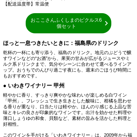
【配送温度帯】常温便
おここさんふくしまのピクルス6
個セット
ほっと一息つきたいときに：福島県のドリンク
乾杯の一杯にも寄り添う、福島のドリンク。地元のぶどうで醸
すワインなどの“お酒”から、果実の甘みが広がるジュースやミ
ルク系ドリンクまで、気分やシーンに合わせて選べるラインア
ップ。おうちでのんびり過ごす夜にも、週末のごほうび時間に
もおすすめです。
● いわきワイナリー 甲州
軽やかに香り、すっきり爽やかな味わいが楽しめる白ワイン
「甲州」。フレッシュで生き生きとした酸味に、柑橘を思わせ
る香りが重なり、口当たりは軽やか。ほんのり感じる上品な苦
味とキレの良さが印象的なワインです。出汁を効かせた料理や
薄口しょうゆの和食、貝類など、素材の旨みを活かした料理と
好相性。
このワインを手がける「いわきワイナリー」は、2009年から福