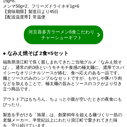
15g×6、
メンマ50g×2、フリーズドライネギ1g×6
【賞味期限】製造日より45日
【配送温度帯】常温便
河京喜多方ラーメン6食こだわり
チャーシューギフト
● なみえ焼そば 2食×5セット
福島県浪江町で長く親しまれてきたご当地グルメ「なみえ焼そ
ば」。通常の約3倍というモチモチ食感の極太麺に、濃厚でスパ
イシーなオリジナルソースが絡む、食べ応えのある一品です。
麺とソースのみのシンプルなセットですが、もやしや豚バラ肉
などを加えることで、極太麺の旨みとソースのコクがより引き
立つ商品です。
アウトドアはもちろん、ちょっと小腹が空いたときの夜食にも
ぴったり。
製造を手がける「旭屋」は、創業80年を超える麺づくり一筋の
老舗メーカー。半世紀以上にわたり浪江町で愛されてきた味
を、守り続けています。