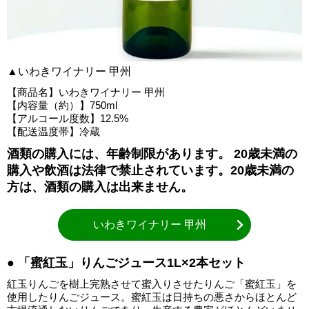
▲いわきワイナリー 甲州
【商品名】いわきワイナリー 甲州
【内容量（約）】750ml
【アルコール度数】12.5%
【配送温度帯】冷蔵
酒類の購入には、年齢制限があります。 20歳未満の
購入や飲酒は法律で禁止されています。20歳未満の
方は、酒類の購入は出来ません。
いわきワイナリー 甲州
● 「蜜紅玉」りんごジュース1L×2本セット
紅玉りんごを樹上完熟させて蜜入りさせたりんご「蜜紅玉」を
使用したりんごジュース。蜜紅玉は日持ちの悪さからほとんど