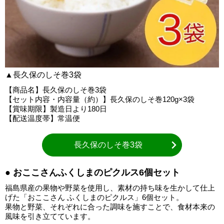
▲長久保のしそ巻3袋
【商品名】長久保のしそ巻3袋
【セット内容・内容量（約）】長久保のしそ巻120g×3袋
【賞味期限】製造日より180日
【配送温度帯】常温便
長久保のしそ巻3袋
● おここさんふくしまのピクルス6個セット
福島県産の果物や野菜を使用し、素材の持ち味を生かして仕上
げた「おここさん ふくしまのピクルス」6個セット。
果物と野菜、それぞれに合った調味を施すことで、食材本来の
風味を引き立てています。