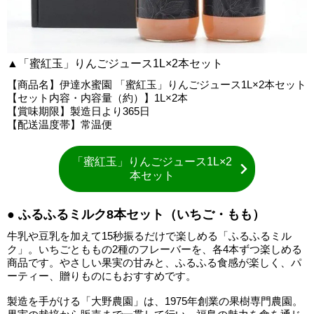
▲「蜜紅玉」りんごジュース1L×2本セット
【商品名】伊達水蜜園 「蜜紅玉」りんごジュース1L×2本セット
【セット内容・内容量（約）】1L×2本
【賞味期限】製造日より365日
【配送温度帯】常温便
「蜜紅玉」りんごジュース1L×2
本セット
● ふるふるミルク8本セット（いちご・もも）
牛乳や豆乳を加えて15秒振るだけで楽しめる「ふるふるミル
ク」。いちごとももの2種のフレーバーを、各4本ずつ楽しめる
商品です。やさしい果実の甘みと、ふるふる食感が楽しく、パ
ーティー、贈りものにもおすすめです。
製造を手がける「大野農園」は、1975年創業の果樹専門農園。