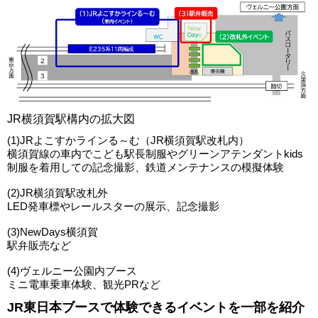
JR横須賀駅構内の拡大図
(1)JRよこすかラインる～む（JR横須賀駅改札内）
横須賀線の車内でこども駅長制服やグリーンアテンダントkids
制服を着用しての記念撮影、鉄道メンテナンスの模擬体験
(2)JR横須賀駅改札外
LED発車標やレールスターの展示、記念撮影
(3)NewDays横須賀
駅弁販売など
(4)ヴェルニー公園内ブース
ミニ電車乗車体験、観光PRなど
JR東日本ブースで体験できるイベントを一部を紹介