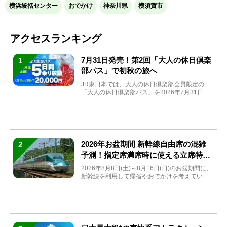
横浜統括センター
おでかけ
神奈川県
横須賀市
アクセスランキング
7月31日発売！第2回「大人の休日倶楽
1
部パス」で初秋の旅へ
JR東日本では、大人の休日倶楽部会員限定の
「大人の休日倶楽部パス」を2026年7月31日
(金)～9月7日...
2026年お盆期間 新幹線自由席の混雑
2
予測！指定席満席時に使える立席特急
券も解説
2026年8月8日(土)～8月16日(日)のお盆期間に、
新幹線を利用して帰省やおでかけを考えている
方もい...