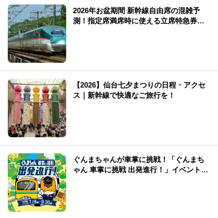
2026年お盆期間 新幹線自由席の混雑予
測！指定席満席時に使える立席特急券も
解説
【2026】仙台七夕まつりの日程・アクセ
ス｜新幹線で快適なご旅行を！
ぐんまちゃんが車掌に挑戦！「ぐんまち
ゃん 車掌に挑戦 出発進行！」イベント情
報まとめ