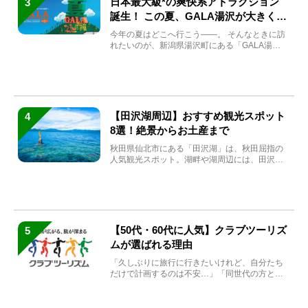
日本最大級*の爽快系アトラクション
3
誕生！ この夏、GALA湯沢が大きく生
まれ変わる
今年の夏はどこへ行こう――。 そんなときに訪
れたいのが、新潟県湯沢町にある「GALA湯
沢」。2026年...
【田沢湖周辺】おすすめ観光スポット
4
8選！絶景からお土産まで
秋田県仙北市にある「田沢湖」は、秋田屈指の
人気観光スポット。湖畔や湖周辺には、田沢湖
の魅力を堪能できる名...
【50代・60代に人気】クラブツーリズ
5
ムが選ばれる理由
「久しぶりに旅行に行きたいけれど、自分たち
だけで計画するのは不安…」「同世代の方と気
兼ねなく楽しみたい」...