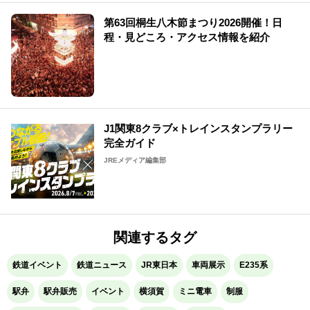
第63回桐生八木節まつり2026開催！日
程・見どころ・アクセス情報を紹介
J1関東8クラブ×トレインスタンプラリー
完全ガイド
JREメディア編集部
関連するタグ
鉄道イベント
鉄道ニュース
JR東日本
車両展示
E235系
駅弁
駅弁販売
イベント
横須賀
ミニ電車
制服