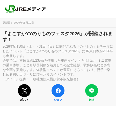
更新日： 2026年05月19日
「よこすかYYのりものフェスタ2026」が開催されま
す！
2026年5月30日（土）・31日（日）に開催される「のりもの」をテーマに
したイベント「よこすかYYのりものフェスタ2026」にJR東日本が2026年
も出展します。
会場では、横須賀線E235系を使用した車内イベントをはじめ、ミニ電車
の乗車体験、こども駅長制服を着用しての記念撮影、駅弁販売など多彩
な企画を実施します。体験型イベントが豊富にそろっており、親子で楽
しめる思い出づくりにぴったりのイベントです。
（タイトル提供：一般社団法人横須賀市観光協会）
ポスト
シェア
送る