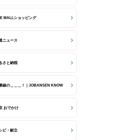
RE MALLショッピング
道ニュース
るさと納税
磐線の＿＿＿！｜JOBANSEN KNOW
京 おでかけ
シピ・献立