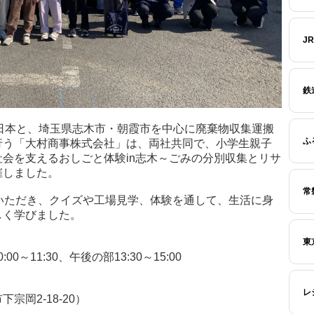
J
鉄
R東日本と、埼玉県志木市・朝霞市を中心に廃棄物収集運搬
ふ
行う「大村商事株式会社」は、両社共同で、小学生親子
会を支えるおしごと体験in志木～ごみの分別収集とリサ
催しました。
常
いただき、クイズや工場見学、体験を通して、生活に身
しく学びました。
東
0～11:30、午後の部13:30～15:00
レ
岡2-18-20）