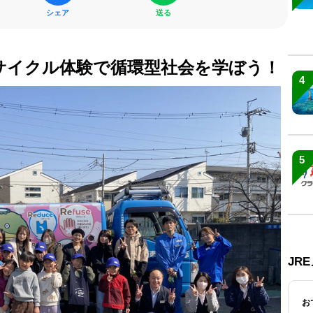
シェア
送る
サイクル体験で循環型社会を学ぼう！
4
5
JR
お