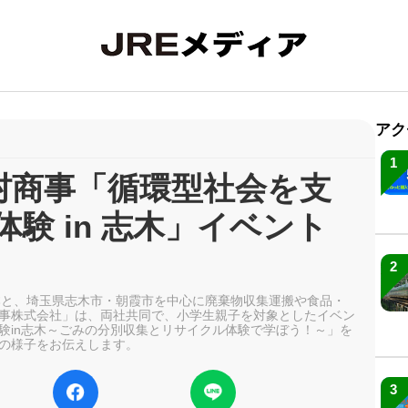
アク
1
大村商事「循環型社会を支
験 in 志木」イベント
2
東日本と、埼玉県志木市・朝霞市を中心に廃棄物収集運搬や食品・
事株式会社」は、両社共同で、小学生親子を対象としたイベン
験in志木～ごみの分別収集とリサイクル体験で学ぼう！～」を
の様子をお伝えします。
3