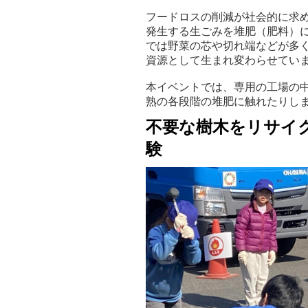
フードロスの削減が社会的に求
発生する生ごみを堆肥（肥料）
では野菜の芯や切れ端などが多
資源として生まれ変わらせてい
本イベントでは、専用の工場の
熟の各段階の堆肥に触れたりし
不要な樹木をリサイ
験