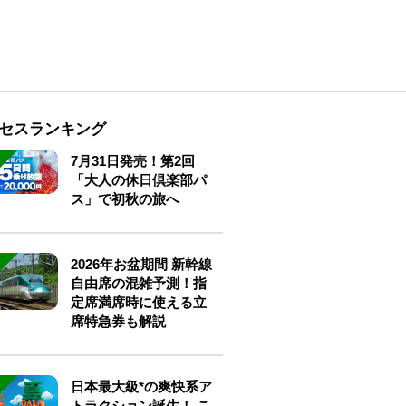
セスランキング
7月31日発売！第2回
「大人の休日倶楽部パ
ス」で初秋の旅へ
2026年お盆期間 新幹線
自由席の混雑予測！指
定席満席時に使える立
席特急券も解説
日本最大級*の爽快系ア
トラクション誕生！ こ