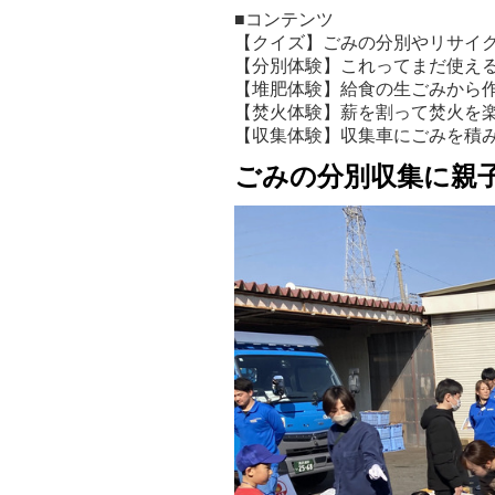
■コンテンツ
【クイズ】ごみの分別やリサイ
【分別体験】これってまだ使え
【堆肥体験】給食の生ごみから
【焚火体験】薪を割って焚火を
【収集体験】収集車にごみを積
ごみの分別収集に親