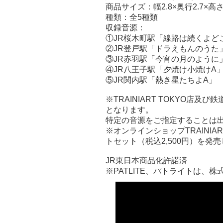
商品サイズ：幅2.8×奥行2.7×高さ6
種類：全5種類
収録音源：
①JR桜木町駅「線路は続くよど
②JR登戸駅「ドラえもんのうた
③JR赤羽駅「今宵の月のように
④JR八王子駅「夕焼け小焼けA
⑤JR関内駅「熱き星たちよA」
※TRAINIART TOKYO
となります。
特定の音源をご指定することは
※オンラインショップTRAINIA
トセット（税込2,500円）を発
JR東日本商品化許諾済
※PATLITE、パトライトは、