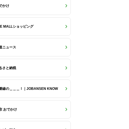
でかけ
RE MALLショッピング
道ニュース
るさと納税
磐線の＿＿＿！｜JOBANSEN KNOW
京 おでかけ