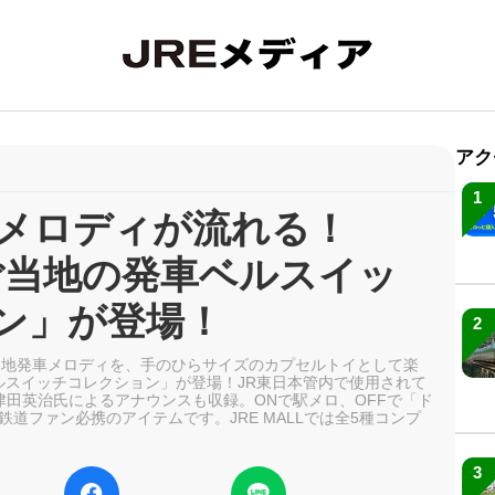
アク
1
駅メロディが流れる！
 ご当地の発車ベルスイッ
ン」が登場！
2
当地発車メロディを、手のひらサイズのカプセルトイとして楽
ルスイッチコレクション」が登場！JR東日本管内で使用されて
津田英治氏によるアナウンスも収録。ONで駅メロ、OFFで「ド
道ファン必携のアイテムです。JRE MALLでは全5種コンプ
3