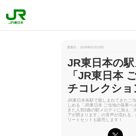
更新日： 2026年01月15日
JR東日本の
「JR東日本
チコレクショ
JR東日本各駅で親しまれてきたご
しめる「JR東日本 ご当地の発車ベ
きた人気5曲の駅メロディに加え、
アが閉まります」の音声が流れる、鉄
リートセットも販売します！