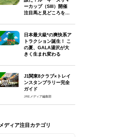
ーカップ（SIII）開催
注目馬と見どころをチ
ェック
日本最大級*の爽快系ア
トラクション誕生！ こ
の夏、GALA湯沢が大
きく生まれ変わる
J1関東8クラブ×トレイ
ンスタンプラリー完全
ガイド
JREメディア編集部
Eメディア注目カテゴリ