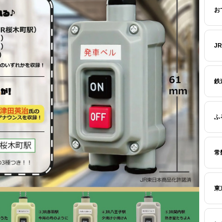
お
J
鉄
ふ
常
東