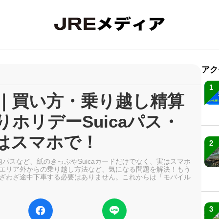
アク
1
新｜買い方・乗り越し精算
ホリデーSuicaパス・
はスマホで！
2
内パスなど、紙のきっぷやSuicaカードだけでなく、実はスマホ
エリア外からの乗り越し方法など、気になる問題を解決！もう
ざわざ途中下車する必要はありません。これからは「モバイル
3