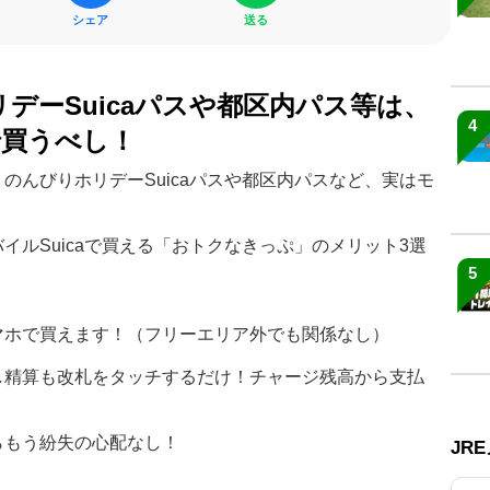
シェア
送る
デーSuicaパスや都区内パス等は、
4
で買うべし！
のんびりホリデーSuicaパスや都区内パスなど、実はモ
イルSuicaで買える「おトクなきっぷ」のメリット3選
5
マホで買えます！（フリーエリア外でも関係なし）
し精算も改札をタッチするだけ！チャージ残高から支払
らもう紛失の心配なし！
JR