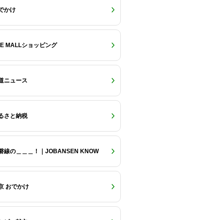
でかけ
RE MALLショッピング
道ニュース
るさと納税
磐線の＿＿＿！｜JOBANSEN KNOW
京 おでかけ