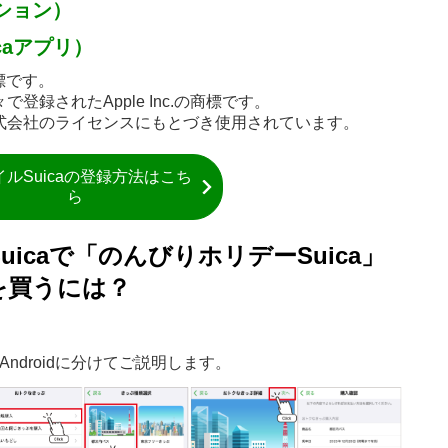
ーション）
icaアプリ）
商標です。
で登録されたApple Inc.の商標です。
ン株式会社のライセンスにもとづき使用されています。
ルSuicaの登録方法はこち
ら
icaで「のんびりホリデーSuica」
を買うには？
！
ndroidに分けてご説明します。