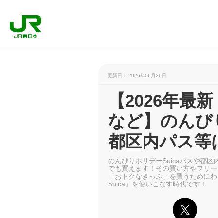
更新日： 2026年06月26日
【2026年最
など】のんびり
都区内パス等
のんびりホリデーSuicaパスや都区
でも買えます！その買い方やフリー
「おトクなきっぷ」を買うためにわ
Suica」を使いこなす時代です！