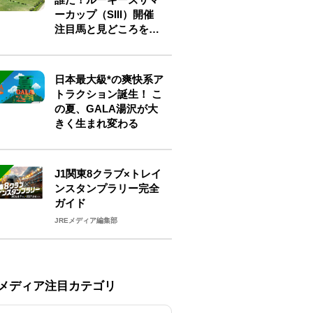
ーカップ（SIII）開催
注目馬と見どころをチ
ェック
日本最大級*の爽快系ア
トラクション誕生！ こ
の夏、GALA湯沢が大
きく生まれ変わる
J1関東8クラブ×トレイ
ンスタンプラリー完全
ガイド
JREメディア編集部
Eメディア注目カテゴリ