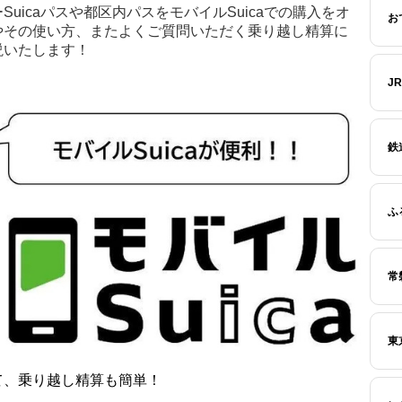
uicaパスや都区内パスをモバイルSuicaでの購入をオ
お
やその使い方、またよくご質問いただく乗り越し精算に
説いたします！
J
鉄
ふ
常
東
て、乗り越し精算も簡単！