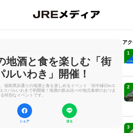
アク
1
の地酒と食を楽しむ「街
スパルいわき」開催！
土）、福島県浜通りの地酒と食を楽しめるイベント「街中縁日inエ
2
エスパルいわきで初開催！地酒の飲み比べや地元食材のおつま
める特別なイベントです。
シェア
送る
3