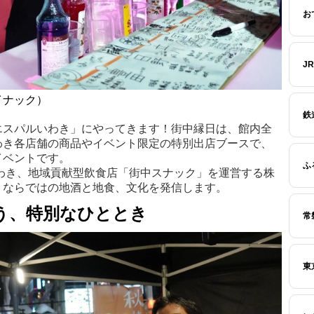
お
J
イナック）
鉄
エスパルいわき」にやってきます！街中縁日は、館内全
わき各店舗の商品やイベント限定の特別出店ブースで、
イベントです。
ふ
わき、地域貢献型飲食店「街中スナック」を運営する株
りならではの地酒と地食、文化を発信します。
う、特別なひととき
常
東