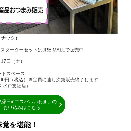
イナック）
スターターセットはJRE MALLで販売中！
、17日（土）
ントスペース
000円（税込）※定員に達し次第販売終了します
本 水戸支社店）
中縁日inエスパルいわき」の
お申込みはこちら
味覚を堪能！