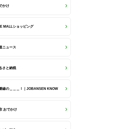
でかけ
RE MALLショッピング
道ニュース
るさと納税
磐線の＿＿＿！｜JOBANSEN KNOW
京 おでかけ