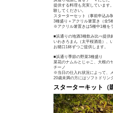
提供する料理も充実しています
験してください。
スターターセット（事前申込み
3種盛り＋アクリル箸置き（全5
※アクリル箸置きは5種中1種を
■浜通りの地酒3種飲み比べ提供
いわきろまん（太平桜酒造）、
お猪口1杯ずつご提供します。
■浜通り季節の野菜3種盛り
菜花のナムルとじゃこ、大根の
チーノ
※当日の仕入れ状況によって、
20歳未満の方にはソフトドリン
スターターキット（