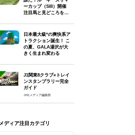
ーカップ（SIII）開催
注目馬と見どころをチ
ェック
日本最大級*の爽快系ア
トラクション誕生！ こ
の夏、GALA湯沢が大
きく生まれ変わる
J1関東8クラブ×トレイ
ンスタンプラリー完全
ガイド
JREメディア編集部
Eメディア注目カテゴリ