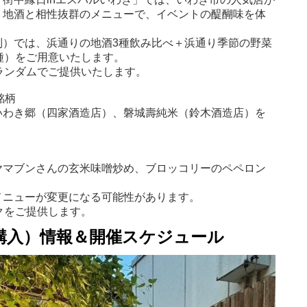
。地酒と相性抜群のメニューで、イベントの醍醐味を体
制）では、浜通りの地酒3種飲み比べ＋浜通り季節の野菜
種）をご用意いたします。
ランダムでご提供いたします。
銘柄
いわき郷（四家酒造店）、磐城壽純米（鈴木酒造店）を
ヤマブンさんの玄米味噌炒め、ブロッコリーのペペロン
メニューが変更になる可能性があります。
クをご提供します。
購入）情報＆開催スケジュール