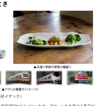
とき
会社イナック）
街中縁日inエスパルいわき」では、いわき市の人気店が