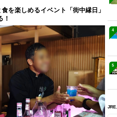
と食を楽しめるイベント「街中縁日」
る！
4
5
JR