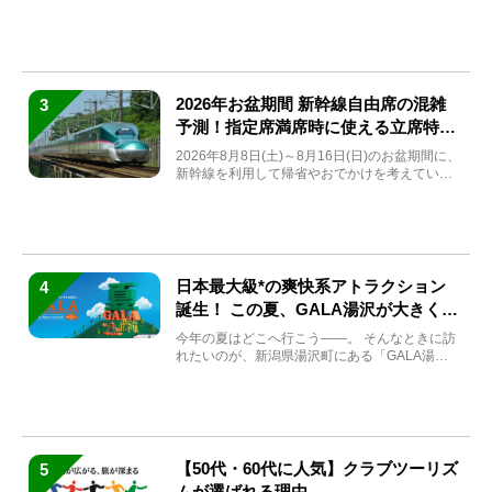
目の重賞競走（...
2026年お盆期間 新幹線自由席の混雑
3
予測！指定席満席時に使える立席特急
券も解説
2026年8月8日(土)～8月16日(日)のお盆期間に、
新幹線を利用して帰省やおでかけを考えている
方もい...
日本最大級*の爽快系アトラクション
4
誕生！ この夏、GALA湯沢が大きく生
まれ変わる
今年の夏はどこへ行こう――。 そんなときに訪
れたいのが、新潟県湯沢町にある「GALA湯
沢」。2026年...
【50代・60代に人気】クラブツーリズ
5
ムが選ばれる理由