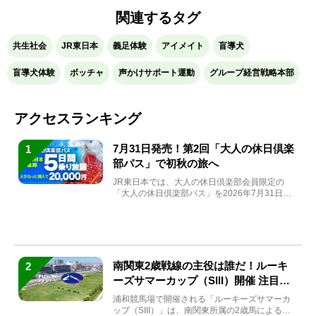
関連するタグ
共生社会
JR東日本
義足体験
アイメイト
盲導犬
盲導犬体験
ボッチャ
声かけサポート運動
グループ経営戦略本部
アクセスランキング
7月31日発売！第2回「大人の休日倶楽
1
部パス」で初秋の旅へ
JR東日本では、大人の休日倶楽部会員限定の
「大人の休日倶楽部パス」を2026年7月31日
(金)～9月7日...
南関東2歳戦線の主役は誰だ！ルーキ
2
ーズサマーカップ（SIII）開催 注目馬
と見どころをチェック
浦和競馬場で開催される「ルーキーズサマーカ
ップ（SIII）」は、南関東所属の2歳馬による注