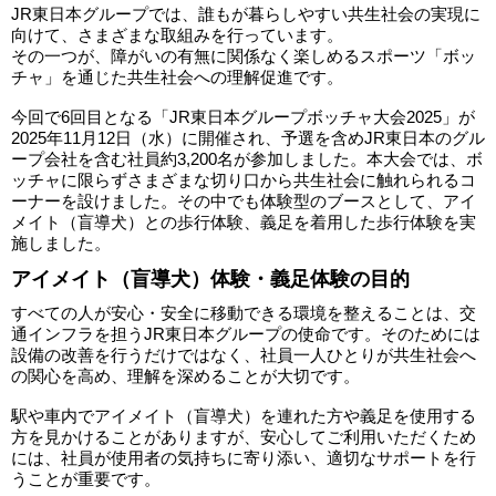
JR東日本グループでは、誰もが暮らしやすい共生社会の実現に
向けて、さまざまな取組みを行っています。
その一つが、障がいの有無に関係なく楽しめるスポーツ「ボッ
チャ」を通じた共生社会への理解促進です。
今回で6回目となる「JR東日本グループボッチャ大会2025」が
2025年11月12日（水）に開催され、予選を含めJR東日本のグル
ープ会社を含む社員約3,200名が参加しました。本大会では、ボ
ッチャに限らずさまざまな切り口から共生社会に触れられるコ
ーナーを設けました。その中でも体験型のブースとして、アイ
メイト（盲導犬）との歩行体験、義足を着用した歩行体験を実
施しました。
アイメイト（盲導犬）体験・義足体験の目的
すべての人が安心・安全に移動できる環境を整えることは、交
通インフラを担うJR東日本グループの使命です。そのためには
設備の改善を行うだけではなく、社員一人ひとりが共生社会へ
の関心を高め、理解を深めることが大切です。
駅や車内でアイメイト（盲導犬）を連れた方や義足を使用する
方を見かけることがありますが、安心してご利用いただくため
には、社員が使用者の気持ちに寄り添い、適切なサポートを行
うことが重要です。