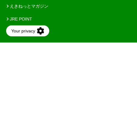
えきねっとマガジン
JRE POINT
びゅうたび
中央線が好きだ
Tabi-CONNECT
メトロポリタンホテルズ
JR東日本ホテルメッツ
ホテルニューグランド
和のゐ 角館
東京ステーションホテル
メズム東京、オートグラフ コレクション