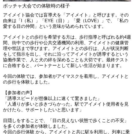
ボッチャ大会での体験時の様子
アイメイト協会では盲導犬を「アイメイト」と呼びます。その
由来は「I（私）」「EYE（目）」「愛（LOVE）」で、「私の
愛する目の仲間」という意味が込められています。
アイメイトとの歩行を希望する方は、歩行指導と呼ばれる約4週
間、街中での歩行や公共交通機関の利用、アイメイトの健康管
理や世話まで学びます。アイメイトとの歩行は、人が状況判断
をして指示を出し、それに沿ってアイメイトが誘導するという
協働作業で、人と犬の絆を深めることも大切です。最終テスト
に合格すると、パートナーとして新しい生活が始まります。
今回の体験では、参加者がアイマスクを着用し、アイメイトと
の歩行を体験しました。
【参加者の声】
「誘導スピードが想像以上に速くて驚きました」
「人通りが多いと歩きづらかった。駅でアイメイト使用者を見
かけたら、サポートしたいと思います」
目隠しをすることで、「目の見えない状態で歩くことの不安」
を多くの参加者が体験しました。
今回の歩行体験 から、アイメイトと共に駅を利用し、列車に乗