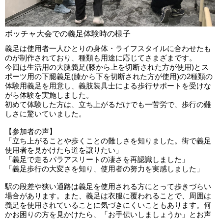
ボッチャ大会での義足体験時の様子
義足は使用者一人ひとりの身体・ライフスタイルに合わせたも
のが制作されており、種類も用途に応じてさまざまです。
今回は生活用の大腿義足(膝から上を切断された方が使用)とス
ポーツ用の下腿義足(膝から下を切断された方が使用)の2種類の
体験用義足を用意し、義肢装具士による歩行サポートを受けな
がら体験を実施しました。
初めて体験した方は、立ち上がるだけでも一苦労で、歩行の難
しさに驚いていました。
【参加者の声】
「立ち上がることや歩くことの難しさを知りました。街で義足
使用者を見かけたら道を譲りたい」
「義足で走るパラアスリートの凄さを再認識しました」
「義足歩行の大変さを知り、使用者の努力を実感しました」
駅の段差や狭い通路は義足を使用される方にとって歩きづらい
場合があります。また、義足は衣服に覆われることで、周囲は
義足を使用されていることに気づきにくいこともあります。何
かお困りの方を見かけたら、「お手伝いしましょうか」とお声