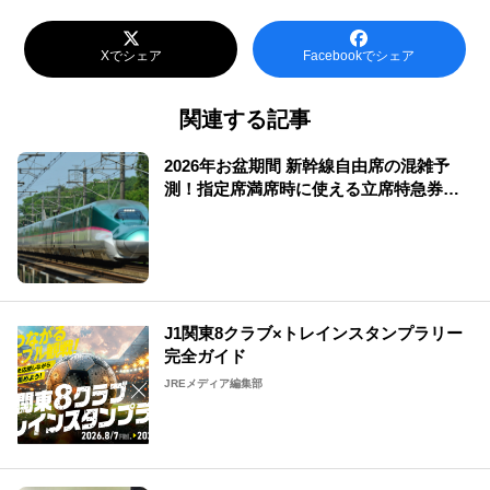
Xでシェア
Facebookでシェア
関連する記事
2026年お盆期間 新幹線自由席の混雑予
測！指定席満席時に使える立席特急券も
解説
J1関東8クラブ×トレインスタンプラリー
完全ガイド
JREメディア編集部