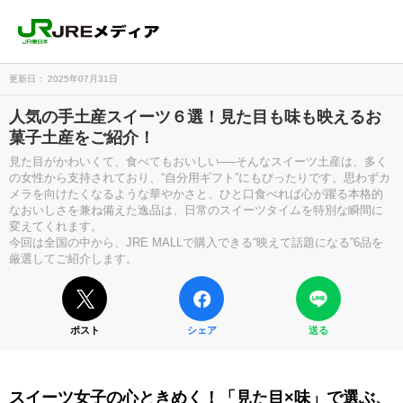
更新日： 2025年07月31日
人気の手土産スイーツ６選！見た目も味も映えるお
菓子土産をご紹介！
見た目がかわいくて、食べてもおいしい──そんなスイーツ土産は、多く
の女性から支持されており、“自分用ギフト”にもぴったりです。思わずカ
メラを向けたくなるような華やかさと、ひと口食べれば心が躍る本格的
なおいしさを兼ね備えた逸品は、日常のスイーツタイムを特別な瞬間に
変えてくれます。
今回は全国の中から、JRE MALLで購入できる“映えて話題になる”6品を
厳選してご紹介します。
ポスト
シェア
送る
スイーツ女子の心ときめく！「見た目×味」で選ぶ、