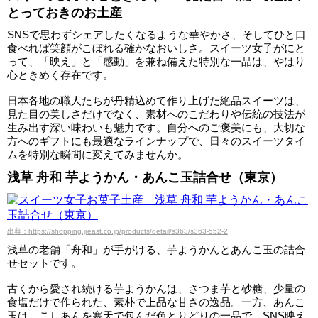
とっておきのお土産
SNSで思わずシェアしたくなるような華やかさ、そしてひと口
食べれば笑顔がこぼれる確かなおいしさ。スイーツ女子がにと
って、「映え」と「感動」を兼ね備えた特別な一品は、やはり
心ときめく存在です。
日本各地の職人たちが丹精込めて作り上げた絶品スイーツは、
見た目の美しさだけでなく、素材へのこだわりや伝統の技法が
生み出す深い味わいも魅力です。自分へのご褒美にも、大切な
方へのギフトにも最適なラインナップで、日々のスイーツタイ
ムを特別な瞬間に変えてみませんか。
浅草 舟和 芋ようかん・あんこ玉詰合せ（東京）
出典：https://shopping.jreast.co.jp/products/detail/s363/s363-552-2
浅草の老舗「舟和」が手がける、芋ようかんとあんこ玉の詰合
せセットです。
古くから愛され続ける芋ようかんは、さつま芋と砂糖、少量の
食塩だけで作られた、素朴で上品な甘さの逸品。一方、あんこ
玉は、こしあんを寒天で包んだ色とりどりの一品で、SNS映え