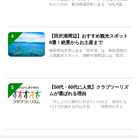
れたいのが、新潟県湯沢町にある「GALA湯
沢」。2026年...
【田沢湖周辺】おすすめ観光スポット
4
8選！絶景からお土産まで
秋田県仙北市にある「田沢湖」は、秋田屈指の
人気観光スポット。湖畔や湖周辺には、田沢湖
の魅力を堪能できる名...
【50代・60代に人気】クラブツーリズ
5
ムが選ばれる理由
「久しぶりに旅行に行きたいけれど、自分たち
だけで計画するのは不安…」「同世代の方と気
兼ねなく楽しみたい」...