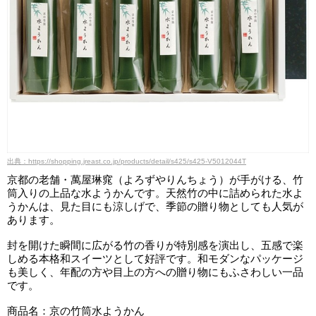
出典：https://shopping.jreast.co.jp/products/detail/s425/s425-V5012044T
京都の老舗・萬屋琳窕（よろずやりんちょう）が手がける、竹
筒入りの上品な水ようかんです。天然竹の中に詰められた水よ
うかんは、見た目にも涼しげで、季節の贈り物としても人気が
あります。
封を開けた瞬間に広がる竹の香りが特別感を演出し、五感で楽
しめる本格和スイーツとして好評です。和モダンなパッケージ
も美しく、年配の方や目上の方への贈り物にもふさわしい一品
です。
商品名：京の竹筒水ようかん