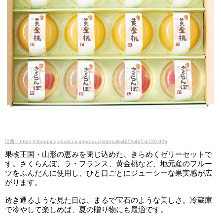
出典：https://shopping.jreast.co.jp/products/detail/s425/s425-4720-026
果物王国・山形の恵みを閉じ込めた、きらめくゼリーセットで
す。さくらんぼ、ラ・フランス、黄金桃など、地元産のフルー
ツをふんだんに使用し、ひと口ごとにジューシーな果実感が広
がります。
透き通るような見た目は、まるで宝石のような美しさ。冷蔵庫
で冷やして楽しめば、夏の贈り物にも最適です。