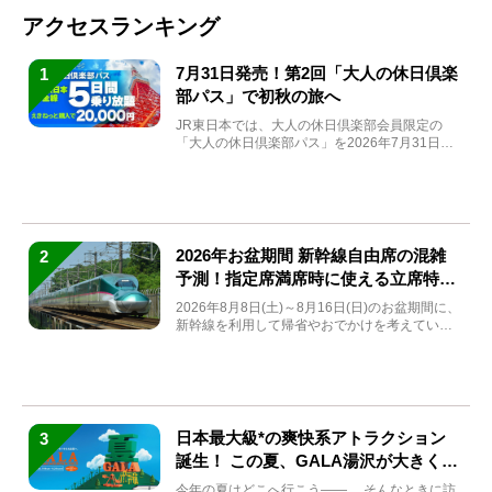
アクセスランキング
7月31日発売！第2回「大人の休日倶楽
1
部パス」で初秋の旅へ
JR東日本では、大人の休日倶楽部会員限定の
「大人の休日倶楽部パス」を2026年7月31日
(金)～9月7日...
2026年お盆期間 新幹線自由席の混雑
2
予測！指定席満席時に使える立席特急
券も解説
2026年8月8日(土)～8月16日(日)のお盆期間に、
新幹線を利用して帰省やおでかけを考えている
方もい...
日本最大級*の爽快系アトラクション
3
誕生！ この夏、GALA湯沢が大きく生
まれ変わる
今年の夏はどこへ行こう――。 そんなときに訪