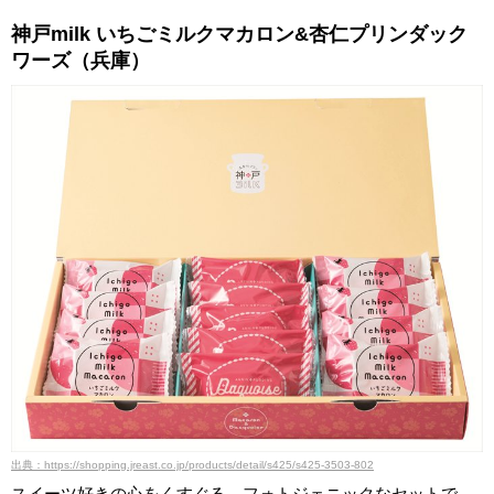
神戸milk いちごミルクマカロン&杏仁プリンダック
ワーズ（兵庫）
出典：https://shopping.jreast.co.jp/products/detail/s425/s425-3503-802
スイーツ好きの心をくすぐる、フォトジェニックなセットで