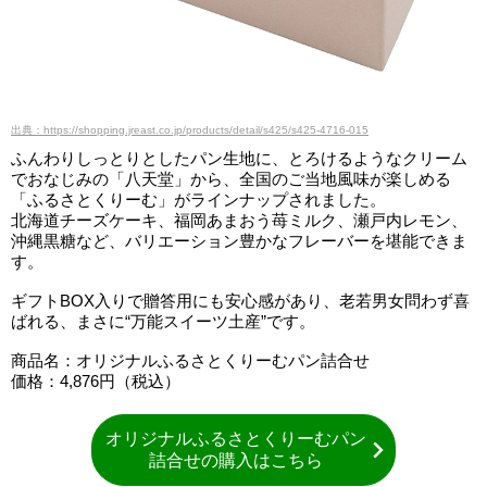
出典：https://shopping.jreast.co.jp/products/detail/s425/s425-4716-015
ふんわりしっとりとしたパン生地に、とろけるようなクリーム
でおなじみの「八天堂」から、全国のご当地風味が楽しめる
「ふるさとくりーむ」がラインナップされました。
北海道チーズケーキ、福岡あまおう苺ミルク、瀬戸内レモン、
沖縄黒糖など、バリエーション豊かなフレーバーを堪能できま
す。
ギフトBOX入りで贈答用にも安心感があり、老若男女問わず喜
ばれる、まさに“万能スイーツ土産”です。
商品名：オリジナルふるさとくりーむパン詰合せ
価格：4,876円（税込）
オリジナルふるさとくりーむパン
詰合せの購入はこちら