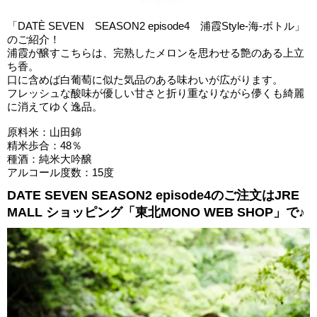
「DATÈ SEVEN SEASON2 episode4 浦霞Style-海-ボトル」
のご紹介！
浦霞が醸すこちらは、完熟したメロンを思わせる艶のある上立
ち香。
口に含めば白葡萄に似た気品のある味わいが広がります。
フレッシュな酸味が優しい甘さと折り重なりながら儚くも綺麗
に消えてゆく逸品。
原料米：山田錦
精米歩合：48％
種酒：純米大吟醸
アルコール度数：15度
DATE SEVEN SEASON2 episode4のご注文はJRE
MALL ショッピング「東北MONO WEB SHOP」で♪