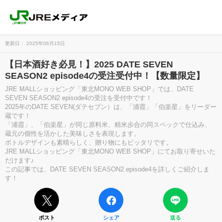
更新日： 2025年06月15日
【日本酒好き必見！】2025 DATE SEVEN
SEASON2 episode4の受注受付中！【数量限定】
JRE MALLショッピング「東北MONO WEB SHOP」では、DATE
SEVEN SEASON2 episode4の受注を受付中です！
2025年のDATE SEVEN(ダテセブン）は、「浦霞」「伯楽星」をリーダー
蔵です！
「浦霞」、「伯楽星」が同じ原料米、精米歩合の同スペックで仕込み、
蔵元の個性を活かした美味しさを表現します。
ボトルデザインも素晴らしく、贈り物にもピッタリです。
JRE MALLショッピング「東北MONO WEB SHOP」にてお取り寄せいた
だけます♪
この記事では、DATE SEVEN SEASON2 episode4を詳しくご紹介しま
す！
ポスト
シェア
送る