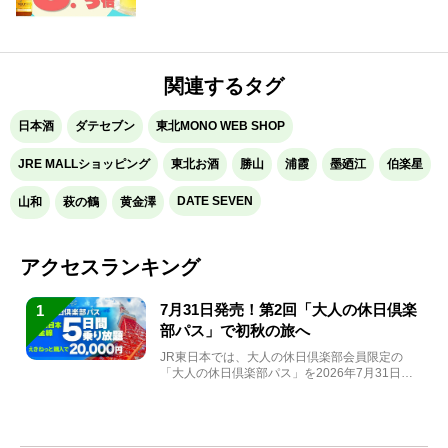
関連するタグ
日本酒
ダテセブン
東北MONO WEB SHOP
JRE MALLショッピング
東北お酒
勝山
浦霞
墨廼江
伯楽星
DATE SEVEN
山和
萩の鶴
黄金澤
アクセスランキング
7月31日発売！第2回「大人の休日倶楽
1
部パス」で初秋の旅へ
JR東日本では、大人の休日倶楽部会員限定の
「大人の休日倶楽部パス」を2026年7月31日
(金)～9月7日...