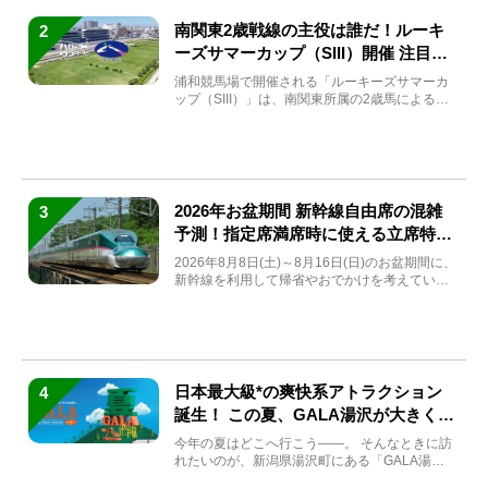
南関東2歳戦線の主役は誰だ！ルーキ
2
ーズサマーカップ（SIII）開催 注目馬
と見どころをチェック
浦和競馬場で開催される「ルーキーズサマーカ
ップ（SIII）」は、南関東所属の2歳馬による注
目の重賞競走（...
2026年お盆期間 新幹線自由席の混雑
3
予測！指定席満席時に使える立席特急
券も解説
2026年8月8日(土)～8月16日(日)のお盆期間に、
新幹線を利用して帰省やおでかけを考えている
方もい...
日本最大級*の爽快系アトラクション
4
誕生！ この夏、GALA湯沢が大きく生
まれ変わる
今年の夏はどこへ行こう――。 そんなときに訪
れたいのが、新潟県湯沢町にある「GALA湯
沢」。2026年...