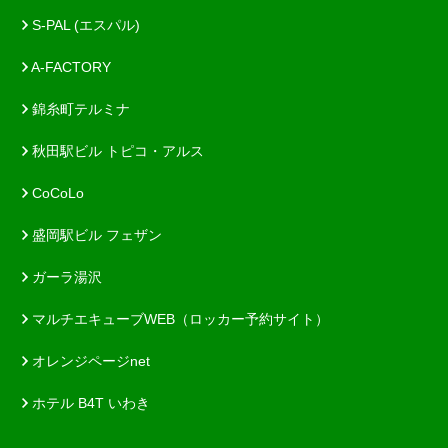
S-PAL (エスパル)
A-FACTORY
錦糸町テルミナ
秋田駅ビル トピコ・アルス
CoCoLo
盛岡駅ビル フェザン
ガーラ湯沢
マルチエキューブWEB（ロッカー予約サイト）
オレンジページnet
ホテル B4T いわき