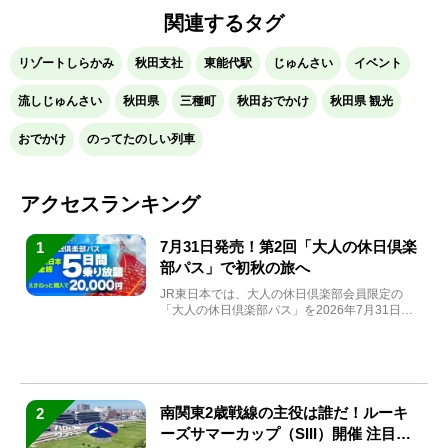
関連するタグ
リゾートしらかみ
秋田支社
東能代駅
じゅんさい
イベント
流しじゅんさい
秋田県
三種町
秋田おでかけ
秋田県 観光
おでかけ
のってたのしい列車
アクセスランキング
7月31日発売！第2回「大人の休日倶楽
1
部パス」で初秋の旅へ
JR東日本では、大人の休日倶楽部会員限定の
「大人の休日倶楽部パス」を2026年7月31日
(金)～9月7日...
南関東2歳戦線の主役は誰だ！ルーキ
2
ーズサマーカップ（SIII）開催 注目馬