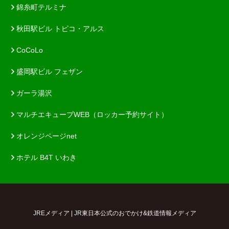
錦糸町テルミナ
秋田駅ビル トピコ・アルス
CoCoLo
盛岡駅ビル フェザン
ガーラ湯沢
マルチエキューブWEB（ロッカー予約サイト）
オレンジページnet
ホテル B4T いわき
JREメディア | JR東日本公式のおでかけ&鉄道情報メディア