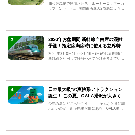
と見どころをチェック
浦和競馬場で開催される「ルーキーズサマーカ
ップ（SIII）」は、南関東所属の2歳馬による注
目の重賞競走（...
2026年お盆期間 新幹線自由席の混雑
3
予測！指定席満席時に使える立席特急
券も解説
2026年8月8日(土)～8月16日(日)のお盆期間に、
新幹線を利用して帰省やおでかけを考えている
方もい...
日本最大級*の爽快系アトラクション
4
誕生！ この夏、GALA湯沢が大きく生
まれ変わる
今年の夏はどこへ行こう――。 そんなときに訪
れたいのが、新潟県湯沢町にある「GALA湯
沢」。2026年...