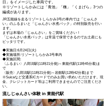
日」をイメージした車両です。
※リゾートしらかみには「青池」「橅」「くまげら」3つの
編成があります。
JR五能線を走るリゾートしらかみ3号の車内では「じゅんさ
い」のふるまいと「じゅんさい水煮パック」の特別販売を行い
ます。
まずは本場の「じゅんさい」をご賞味ください！
「じゅんさい水煮パック」は常温で保管できるのでお土産にも
ピッタリです。
◆実施日:6月24日(火)
◆実施場所:リゾートしらかみ3号車内
◆実施区間:
〈ふるまい〉八郎潟駅(11時21分発)～東能代駅(11時45分着)ま
で
〈販売〉八郎潟駅(11時21分発)～岩館駅(12時42分着)まで
※Suicaなど交通系ICカードでのみお買い求めいただけます。現
金、クレジットカード等はご利用できませんのでご注意くださ
い。
流しじゅんさい体験 in 東能代駅