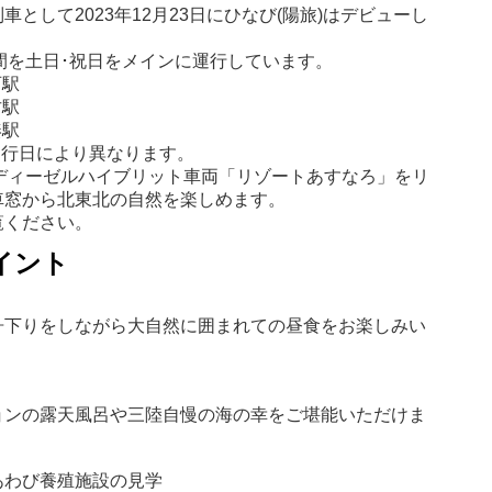
として2023年12月23日にひなび(陽旅)はデビューし
区間を土日･祝日をメインに運行しています。
石駅
古駅
湊駅
運行日により異なります。
のディーゼルハイブリット車両「リゾートあすなろ」をリ
車窓から北東北の自然を楽しめます。
覧ください。
イント
舟下りをしながら大自然に囲まれての昼食をお楽しみい
ョンの露天風呂や三陸自慢の海の幸をご堪能いただけま
あわび養殖施設の見学