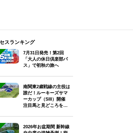
セスランキング
7月31日発売！第2回
「大人の休日倶楽部パ
ス」で初秋の旅へ
南関東2歳戦線の主役は
誰だ！ルーキーズサマ
ーカップ（SIII）開催
注目馬と見どころをチ
ェック
2026年お盆期間 新幹線
自由席の混雑予測！指