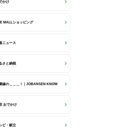
でかけ
RE MALLショッピング
道ニュース
るさと納税
磐線の＿＿＿！｜JOBANSEN KNOW
京 おでかけ
シピ・献立