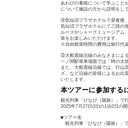
あわびの養殖について学ぶこと
について施設の方から説明をし
④気仙沼プラザホテルで昼食後
気仙沼プラザホテルにて三陸の
ルーズやシャークミュージアム
策をお楽しみいただけます。
※自由散策時間の費用は旅行代
⑤大船渡線沿線のみなさまによ
一ノ関駅発車場面では「時の太
また、大船渡線沿線では、行山
ズ」など沿線の皆様によるお出
いたします。
本ツアーに参加する
観光列車「ひなび（陽旅）」で行く
2025年7月27日(日)の1泊2日
■ツアー名
観光列車「ひなび（陽旅）」で