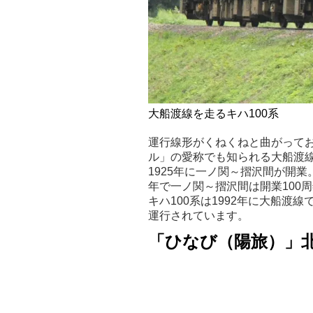
大船渡線を走るキハ100系
運行線形がくねくねと曲がって
ル」の愛称でも知られる大船渡
1925年に一ノ関～摺沢間が開業
年で一ノ関～摺沢間は開業100
キハ100系は1992年に大船渡
運行されています。
「ひなび（陽旅）」