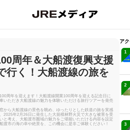
アク
1
100周年＆大船渡復興支援
で行く！大船渡線の旅を
2
業100周年を迎えます！大船渡線開業100周年を迎える記念日に
車いただき大船渡線の魅力を体験いただける旅行ツアーを発売
窓から大船渡線の景色を眺め、ゆったりとした鉄道の旅を実感
2025年2月26日に発生した大規模林野火災で大きな被害を受
いと考え、大船渡市圏域の魅力をご堪能いただける内容を設定
船渡市の海の幸や絶景を、この機会に是非ご体験ください！
3