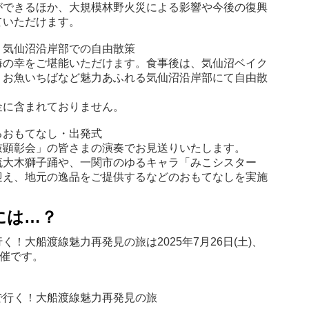
ができるほか、大規模林野火災による影響や今後の復興
ていただけます。
、気仙沼沿岸部での自由散策
海の幸をご堪能いただけます。食事後は、気仙沼ベイク
、お魚いちばなど魅力あふれる気仙沼沿岸部にて自由散
金に含まれておりません。
るおもてなし・出発式
鼓顕彰会」の皆さまの演奏でお見送りいたします。
流大木獅子踊や、一関市のゆるキャラ「みこシスター
迎え、地元の逸品をご提供するなどのおもてなしを実施
には…？
！大船渡線魅力再発見の旅は2025年7月26日(土)、
の開催です。
行く！大船渡線魅力再発見の旅