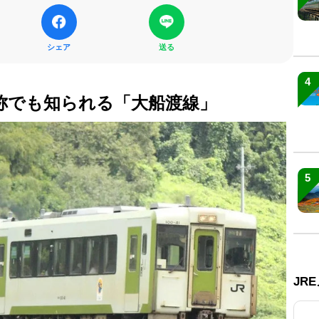
シェア
送る
4
称でも知られる「大船渡線」
5
JR