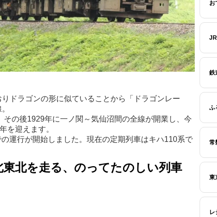
お
J
鉄
おりドラゴンの形に似ていることから「ドラゴンレー
ふ
線。
。その後1929年に一ノ関～気仙沼間の全線が開業し、今
周年を迎えます。
線での運行が開始しました。現在の定期列車はキハ110系で
常
北東北を走る、のってたのしい列車
東
レ