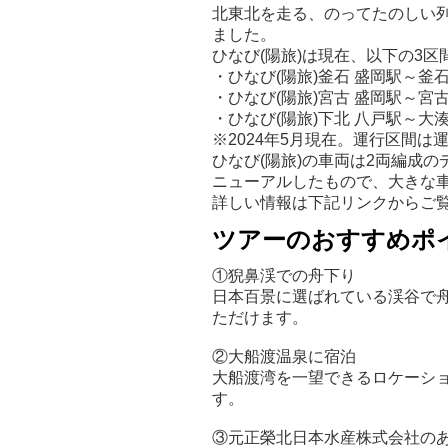
北東北を走る、のってたのしい列車
ました。
ひなび(陽旅)は現在、以下の3
・ひなび(陽旅)釜石 盛岡駅～釜
・ひなび(陽旅)宮古 盛岡駅～宮
・ひなび(陽旅)下北 八戸駅～大
※2024年5月現在。運行区間は
ひなび(陽旅)の車両は2両編成
ニューアルしたもので、大きな
詳しい情報は下記リンクからご
ツアーのおすすめポ
①猊鼻渓での舟下り
日本百景に選ばれている渓谷で
ただけます。
②大船渡温泉に宿泊
大船渡湾を一望できるロケーシ
す。
③元正榮北日本水産株式会社の