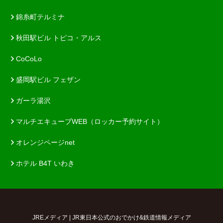
錦糸町テルミナ
秋田駅ビル トピコ・アルス
CoCoLo
盛岡駅ビル フェザン
ガーラ湯沢
マルチエキューブWEB（ロッカー予約サイト）
オレンジページnet
ホテル B4T いわき
JREメディア | JR東日本公式のおでかけ&鉄道情報メディア