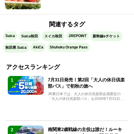
関連するタグ
Suica
JREPOINT
Suica秋田
スイカ秋田
新幹線eチケット
AkiCa
Shuhoku Orange Pass
秋田県 Suica
アクセスランキング
7月31日発売！第2回「大人の休日倶楽
1
部パス」で初秋の旅へ
JR東日本では、大人の休日倶楽部会員限定の
「大人の休日倶楽部パス」を2026年7月31日
(金)～9月7日...
南関東2歳戦線の主役は誰だ！ルーキ
2