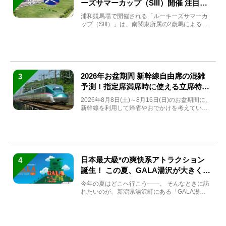
ーズサマーカップ（SIII）開催 注目馬
と見どころをチェック
浦和競馬場で開催される「ルーキーズサマーカ
ップ（SIII）」は、南関東所属の2歳馬による注
目の重賞競走（...
2026年お盆期間 新幹線自由席の混雑
3
予測！指定席満席時に使える立席特急
券も解説
2026年8月8日(土)～8月16日(日)のお盆期間に、
新幹線を利用して帰省やおでかけを考えている
方もい...
日本最大級*の爽快系アトラクション
4
誕生！ この夏、GALA湯沢が大きく生
まれ変わる
今年の夏はどこへ行こう――。 そんなときに訪
れたいのが、新潟県湯沢町にある「GALA湯
沢」。2026年...