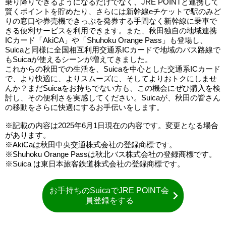
乗り降りできるようになるだけでなく、JRE POINTと連携して
賢くポイントを貯めたり、さらには新幹線eチケットで駅のみど
りの窓口や券売機できっぷを発券する手間なく新幹線に乗車で
きる便利サービスを利用できます。また、秋田独自の地域連携
ICカード「AkiCA」や「Shuhoku Orange Pass」も登場し、
Suicaと同様に全国相互利用交通系ICカードで地域のバス路線で
もSuicaが使えるシーンが増えてきました。
これからの秋田での生活を、Suicaを中心とした交通系ICカード
で、より快適に、よりスムーズに、そしてよりおトクにしませ
んか？まだSuicaをお持ちでない方も、この機会にぜひ購入を検
討し、その便利さを実感してください。Suicaが、秋田の皆さん
の移動をさらに快適にするお手伝いをします。
※記載の内容は2025年6月1日現在の内容です。変更となる場合
があります。
※AkiCaは秋田中央交通株式会社の登録商標です。
※Shuhoku Orange Passは秋北バス株式会社の登録商標です。
※Suica は東日本旅客鉄道株式会社の登録商標です。
お手持ちのSuicaでJRE POINT会
員登録をする