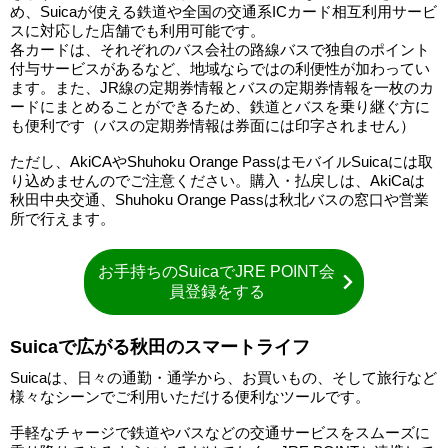
め、Suicaが使える鉄道や全国の交通系ICカード相互利用サービ
スに対応した店舗でも利用可能です。
各カードは、それぞれのバス会社の路線バスで独自のポイント
付与サービスがあるなど、地域ならではの利便性が加わってい
ます。また、JR線の定期券情報とバスの定期券情報を一枚のカ
ードにまとめることができるため、鉄道とバスを乗り継ぐ方に
も便利です（バスの定期券情報は券面には印字されません）
ただし、AkiCAやShuhoku Orange PassはモバイルSuicaには取
り込めませんのでご注意ください。購入・払戻しは、AkiCaは
秋田中央交通、Shuhoku Orange Passは秋北バスの窓口や営業
所で行えます。
お手持ちのSuicaでJRE POINT会
員登録をする
Suicaで広がる秋田のスマートライフ
Suicaは、日々の通勤・通学から、お買いもの、そして旅行など
様々なシーンでご利用いただける便利なツールです。
手軽なチャージで鉄道やバスなどの交通サービスをスムーズに