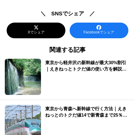
＼ SNSでシェア ／
Xでシェア
Facebookでシェア
関連する記事
東京から軽井沢の新幹線が最大30%割引
｜えきねっとトクだ値の使い方を解説
（2026年版）
東京から青森へ新幹線で行く方法｜えき
ねっとのトクだ値14で新青森まで25％割
引【2026年夏】