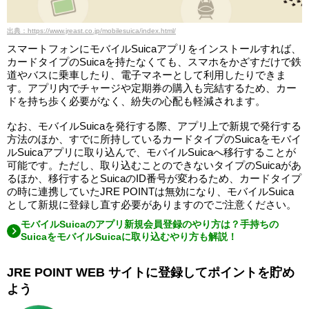
出典：https://www.jreast.co.jp/mobilesuica/index.html/
スマートフォンにモバイルSuicaアプリをインストールすれば、
カードタイプのSuicaを持たなくても、スマホをかざすだけで鉄
道やバスに乗車したり、電子マネーとして利用したりできま
す。アプリ内でチャージや定期券の購入も完結するため、カー
ドを持ち歩く必要がなく、紛失の心配も軽減されます。
なお、モバイルSuicaを発行する際、アプリ上で新規で発行する
方法のほか、すでに所持しているカードタイプのSuicaをモバイ
ルSuicaアプリに取り込んで、モバイルSuicaへ移行することが
可能です。ただし、取り込むことのできないタイプのSuicaがあ
るほか、移行するとSuicaのID番号が変わるため、カードタイプ
の時に連携していたJRE POINTは無効になり、モバイルSuica
として新規に登録し直す必要がありますのでご注意ください。
モバイルSuicaのアプリ新規会員登録のやり方は？手持ちの
SuicaをモバイルSuicaに取り込むやり方も解説！
JRE POINT WEB サイトに登録してポイントを貯め
よう