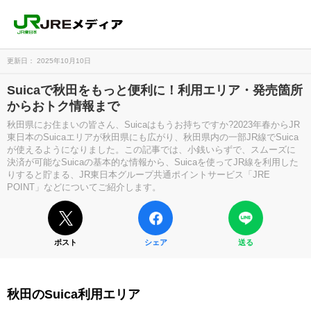
更新日： 2025年10月10日
Suicaで秋田をもっと便利に！利用エリア・発売箇所
からおトク情報まで
秋田県にお住まいの皆さん、Suicaはもうお持ちですか?2023年春からJR
東日本のSuicaエリアが秋田県にも広がり、秋田県内の一部JR線でSuica
が使えるようになりました。この記事では、小銭いらずで、スムーズに
決済が可能なSuicaの基本的な情報から、Suicaを使ってJR線を利用した
りすると貯まる、JR東日本グループ共通ポイントサービス「JRE
POINT」などについてご紹介します。
ポスト
シェア
送る
秋田のSuica利用エリア