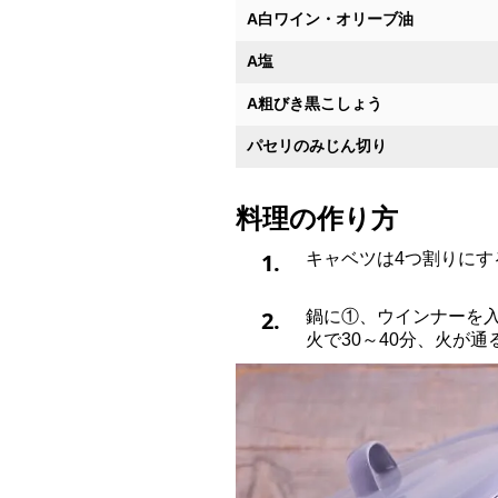
A白ワイン・オリーブ油
A塩
A粗びき黒こしょう
パセリのみじん切り
料理の作り方
1.
キャベツは4つ割りに
2.
鍋に①、ウインナーを
火で30～40分、火が