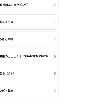
RE MALLショッピング
道ニュース
るさと納税
磐線の＿＿＿！｜JOBANSEN KNOW
京 おでかけ
シピ・献立