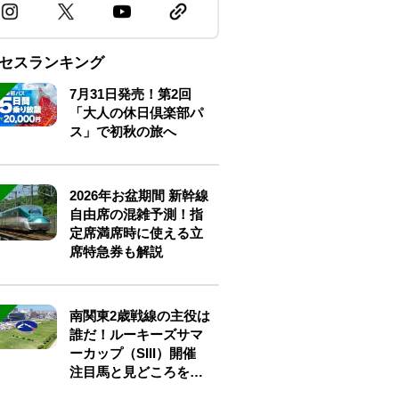
セスランキング
7月31日発売！第2回
「大人の休日倶楽部パ
ス」で初秋の旅へ
2026年お盆期間 新幹線
自由席の混雑予測！指
定席満席時に使える立
席特急券も解説
南関東2歳戦線の主役は
誰だ！ルーキーズサマ
ーカップ（SIII）開催
注目馬と見どころをチ
ェック