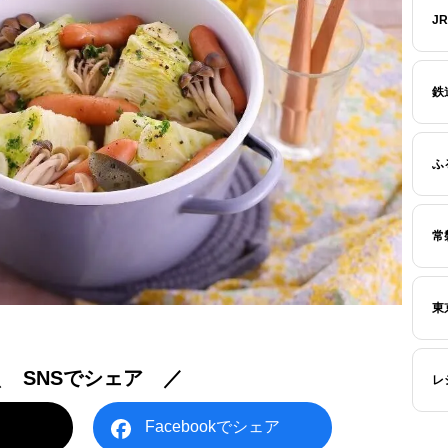
J
鉄
ふ
常
東
＼ SNSでシェア ／
レ
Facebookでシェア