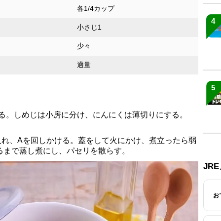
各1/4カップ
4
小さじ1
少々
適量
5
する。しめじは小房に分け、にんにくは薄切りにする。
入れ、Aを回しかける。蓋をして火にかけ、煮立ったら弱
通るまで蒸し煮にし、パセリを散らす。
JR
お