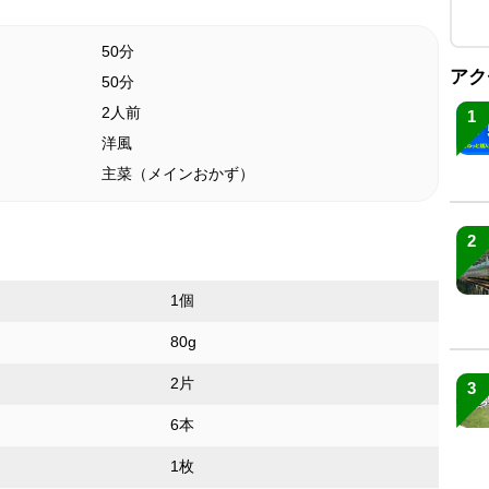
50分
アク
50分
2人前
1
洋風
主菜（メインおかず）
2
1個
80g
2片
3
6本
1枚