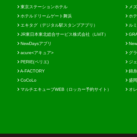
東京ステーションホテル
メズ
ホテルドリームゲート舞浜
ホテ
エキタグ（デジタル駅スタンプアプリ）
ルミ
JR東日本東北総合サービス株式会社（LiViT）
GR
NewDaysアプリ
New
acure<アキュア>
グラ
PERIE(ペリエ)
ジェ
A-FACTORY
錦糸
CoCoLo
盛岡
マルチエキューブWEB（ロッカー予約サイト）
オレ