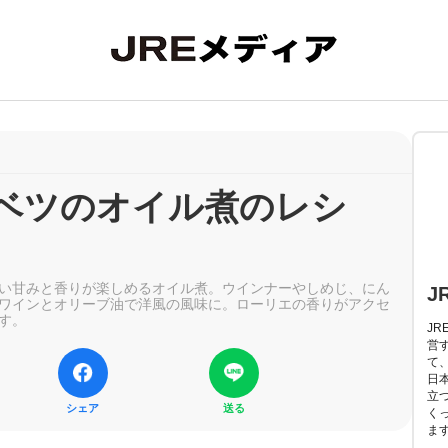
ベツのオイル煮のレシ
い甘みと香りが楽しめるオイル煮。ウインナーやしめじ、にん
J
ワインとオリーブ油で洋風の風味に。ローリエの香りがアクセ
す。
J
営
て
日
立
シェア
送る
く
ま