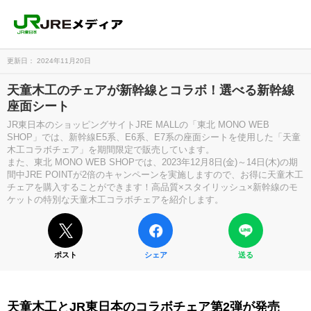
更新日： 2024年11月20日
天童木工のチェアが新幹線とコラボ！選べる新幹線
座面シート
JR東日本のショッピングサイトJRE MALLの「東北 MONO WEB
SHOP」では、新幹線E5系、E6系、E7系の座面シートを使用した「天童
木工コラボチェア」を期間限定で販売しています。
また、東北 MONO WEB SHOPでは、2023年12月8日(金)～14日(木)の期
間中JRE POINTが2倍のキャンペーンを実施しますので、お得に天童木工
チェアを購入することができます！高品質×スタイリッシュ×新幹線のモ
ケットの特別な天童木工コラボチェアを紹介します。
ポスト
シェア
送る
天童木工とJR東日本のコラボチェア第2弾が発売