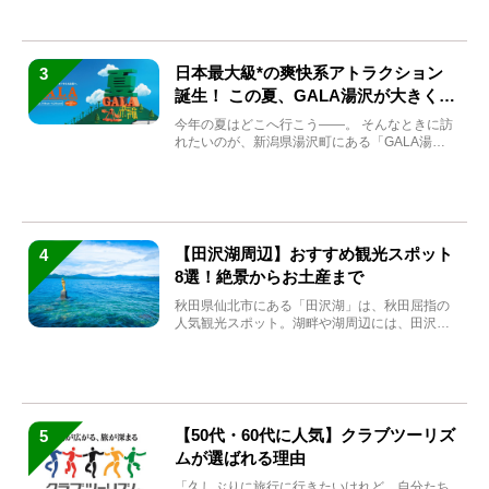
日本最大級*の爽快系アトラクション
3
誕生！ この夏、GALA湯沢が大きく生
まれ変わる
今年の夏はどこへ行こう――。 そんなときに訪
れたいのが、新潟県湯沢町にある「GALA湯
沢」。2026年...
【田沢湖周辺】おすすめ観光スポット
4
8選！絶景からお土産まで
秋田県仙北市にある「田沢湖」は、秋田屈指の
人気観光スポット。湖畔や湖周辺には、田沢湖
の魅力を堪能できる名...
【50代・60代に人気】クラブツーリズ
5
ムが選ばれる理由
「久しぶりに旅行に行きたいけれど、自分たち