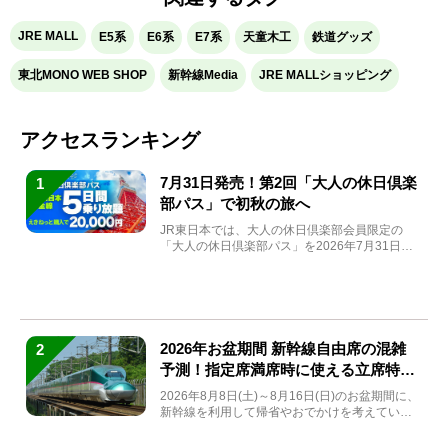
JRE MALL
E5系
E6系
E7系
天童木工
鉄道グッズ
東北MONO WEB SHOP
新幹線Media
JRE MALLショッピング
アクセスランキング
7月31日発売！第2回「大人の休日倶楽
1
部パス」で初秋の旅へ
JR東日本では、大人の休日倶楽部会員限定の
「大人の休日倶楽部パス」を2026年7月31日
(金)～9月7日...
2026年お盆期間 新幹線自由席の混雑
2
予測！指定席満席時に使える立席特急
券も解説
2026年8月8日(土)～8月16日(日)のお盆期間に、
新幹線を利用して帰省やおでかけを考えている
方もい...