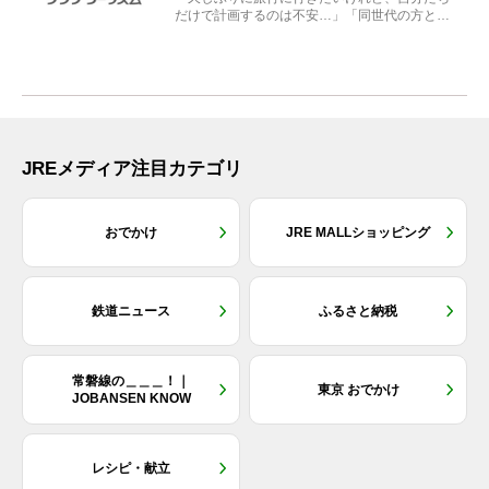
だけで計画するのは不安…」「同世代の方と気
兼ねなく楽しみたい」...
JREメディア注目カテゴリ
おでかけ
JRE MALLショッピング
鉄道ニュース
ふるさと納税
常磐線の＿＿＿！｜
東京 おでかけ
JOBANSEN KNOW
レシピ・献立