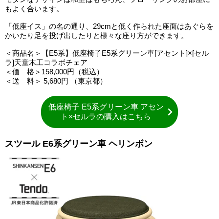
もよく合います。
「低座イス」の名の通り、29cmと低く作られた座面はあぐらを
かいたり足を投げ出したりと様々な座り方ができます。
＜商品名＞【E5系】低座椅子E5系グリーン車[アセント]×[セル
ラ]天童木工コラボチェア
＜価 格＞158,000円（税込）
＜送 料＞ 5,680円 （東京都）
低座椅子 E5系グリーン車 アセン
ト×セルラの購入はこちら
スツール E6系グリーン車 ヘリンボン