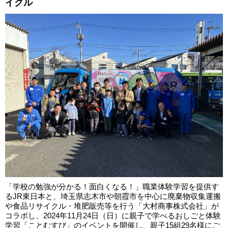
イクル
「学校の勉強が分かる！面白くなる！」職業体験学習を提供す
るJR東日本と、埼玉県志木市や朝霞市を中心に廃棄物収集運搬
や食品リサイクル・堆肥販売等を行う「大村商事株式会社」が
コラボし、2024年11月24日（日）に親子で学べるおしごと体験
学習「ことむすび」のイベントを開催し、親子15組29名様にご