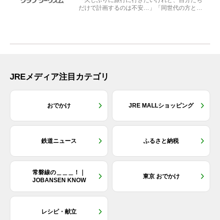
「久しぶりに旅行に行きたいけれど、自分たち
だけで計画するのは不安…」「同世代の方と気
兼ねなく楽しみたい」...
JREメディア注目カテゴリ
おでかけ
JRE MALLショッピング
鉄道ニュース
ふるさと納税
常磐線の＿＿＿！｜
東京 おでかけ
JOBANSEN KNOW
レシピ・献立