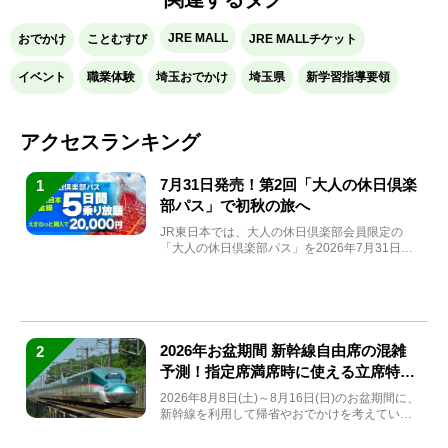
JRE MALL
おでかけ
ことむすび
JRE MALLチケット
イベント
職業体験
埼玉おでかけ
埼玉県
新学習指導要領
アクセスランキング
7月31日発売！第2回「大人の休日倶楽
1
部パス」で初秋の旅へ
JR東日本では、大人の休日倶楽部会員限定の
「大人の休日倶楽部パス」を2026年7月31日
(金)～9月7日...
2026年お盆期間 新幹線自由席の混雑
2
予測！指定席満席時に使える立席特急
券も解説
2026年8月8日(土)～8月16日(日)のお盆期間に、
新幹線を利用して帰省やおでかけを考えている
方もい...