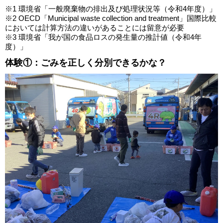
※1 環境省「一般廃棄物の排出及び処理状況等（令和4年度）」
※2 OECD「Municipal waste collection and treatment」国際比較
においては計算方法の違いがあることには留意が必要
※3 環境省「我が国の食品ロスの発生量の推計値（令和4年
度）」
体験①：ごみを正しく分別できるかな？