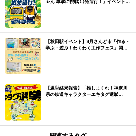
ゃん 車掌に挑戦 出発進行！」イベント情
報まとめ
【秋田駅イベント】8月さんど市「作る・
学ぶ・遊ぶ！わくわく工作フェス」開
催！
【選挙結果報告】「推しまくれ！神奈川
県の鉄道キャラクターエキタグ選挙
2026」
関連するタグ