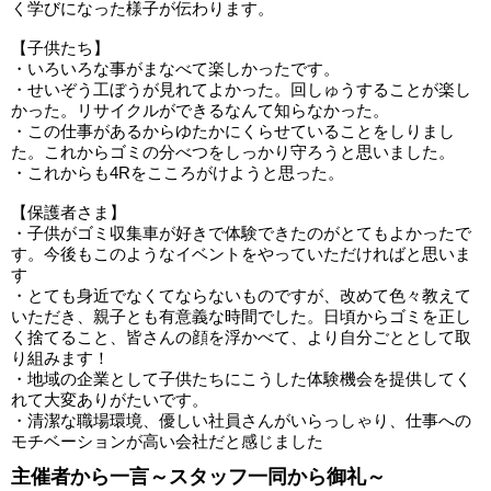
く学びになった様子が伝わります。
【子供たち】
・いろいろな事がまなべて楽しかったです。
・せいぞう工ぼうが見れてよかった。回しゅうすることが楽し
かった。リサイクルができるなんて知らなかった。
・この仕事があるからゆたかにくらせていることをしりまし
た。これからゴミの分べつをしっかり守ろうと思いました。
・これからも4Rをこころがけようと思った。
【保護者さま】
・子供がゴミ収集車が好きで体験できたのがとてもよかったで
す。今後もこのようなイベントをやっていただければと思いま
す
・とても身近でなくてならないものですが、改めて色々教えて
いただき、親子とも有意義な時間でした。日頃からゴミを正し
く捨てること、皆さんの顔を浮かべて、より自分ごととして取
り組みます！
・地域の企業として子供たちにこうした体験機会を提供してく
れて大変ありがたいです。
・清潔な職場環境、優しい社員さんがいらっしゃり、仕事への
モチベーションが高い会社だと感じました
主催者から一言～スタッフ一同から御礼～