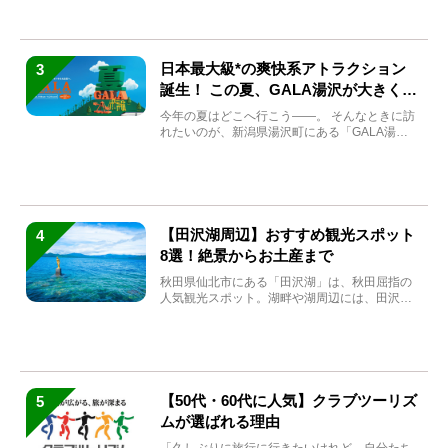
日本最大級*の爽快系アトラクション
3
誕生！ この夏、GALA湯沢が大きく生
まれ変わる
今年の夏はどこへ行こう――。 そんなときに訪
れたいのが、新潟県湯沢町にある「GALA湯
沢」。2026年...
【田沢湖周辺】おすすめ観光スポット
4
8選！絶景からお土産まで
秋田県仙北市にある「田沢湖」は、秋田屈指の
人気観光スポット。湖畔や湖周辺には、田沢湖
の魅力を堪能できる名...
【50代・60代に人気】クラブツーリズ
5
ムが選ばれる理由