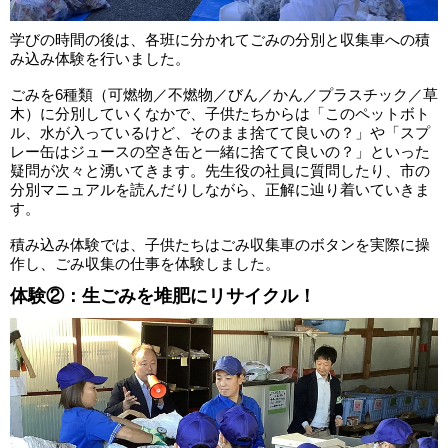
学びの時間の後は、各班に分かれてごみの分別と収集車への積
み込み体験を行いました。
ごみを6種類（可燃物／不燃物／びん／かん／プラスチック／草
木）に分別していくなかで、子供たちからは「このペットボト
ル、水が入っているけど、そのまま捨てて良いの？」や「スプ
レー缶はジュースの空き缶と一緒に捨てて良いの？」といった
疑問が次々と湧いてきます。先生役の社員に質問したり、市の
分別マニュアルを読んだりしながら、正解に辿り着いていきま
す。
積み込み体験では、子供たちはごみ収集車のボタンを実際に操
作し、ごみ収集の仕事を体験しました。
体験②：生ごみを堆肥にリサイクル！