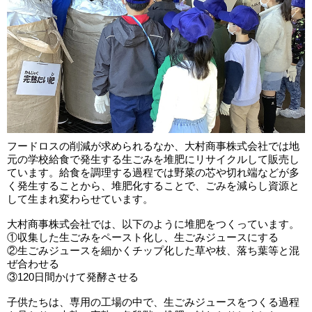
フードロスの削減が求められるなか、大村商事株式会社では地
元の学校給食で発生する生ごみを堆肥にリサイクルして販売し
ています。給食を調理する過程では野菜の芯や切れ端などが多
く発生することから、堆肥化することで、ごみを減らし資源と
して生まれ変わらせています。
大村商事株式会社では、以下のように堆肥をつくっています。
①収集した生ごみをペースト化し、生ごみジュースにする
②生ごみジュースを細かくチップ化した草や枝、落ち葉等と混
ぜ合わせる
③120日間かけて発酵させる
子供たちは、専用の工場の中で、生ごみジュースをつくる過程