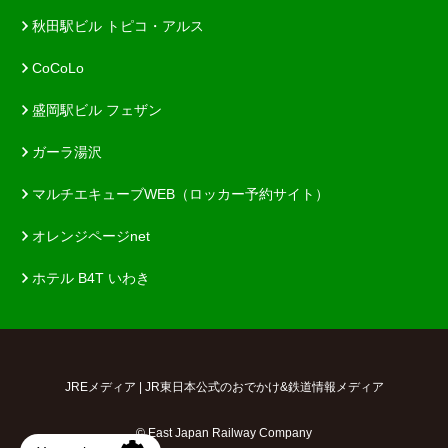
秋田駅ビル トピコ・アルス
CoCoLo
盛岡駅ビル フェザン
ガーラ湯沢
マルチエキューブWEB（ロッカー予約サイト）
オレンジページnet
ホテル B4T いわき
JREメディア | JR東日本公式のおでかけ&鉄道情報メディア
© East Japan Railway Company