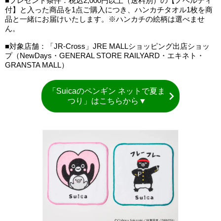
■プレゼント条件：税込2,000円以上（送料別）の【ノベルティ
付】と入った商品を1点ご購入につき、ハンカチタオル1枚を商
品と一緒にお届けいたします。※ハンカチの絵柄は選べませ
ん。
■対象店舗：「JR-Cross」JRE MALLショッピング出店ショッ
プ（NewDays・GENERAL STORE RAILYARD・エキネト・
GRANSTA MALL）
「Suicaのペンギン ネットで夏ま
つり」はこちらから▼