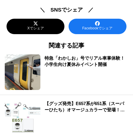
＼ SNSでシェア ／
Xでシェア
Facebookでシェア
関連する記事
特急「わかしお」号でリアル車掌体験！
小学生向け夏休みイベント開催
【グッズ発売】E657系が651系（スーパ
ーひたち）オマージュカラーで登場！運
行記念グッズも発売♪