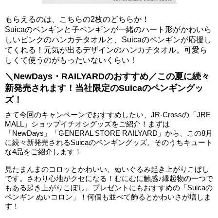
もらえるのは、こちらの2枚のどちらか！
Suicaのペンギンと子ペンギンが一緒のハート形がかわいら
しいピンクのハンカチタオルと、Suicaのペンギンが応援し
てくれる！元気が出るデザインのハンカチタオル。可愛ら
しくて使うのがもったいないくらい！
＼NewDays・RAILYARDのおすすめ／この夏に続々
新発売されます！当社限定のSuicaのペンギングッ
ズ！
さて今回のキャンペーンでおすすめしたい、JR-Crossの「JRE
MALL」ショップイチオシグッズをご紹介！まずは
「NewDays」「GENERAL STORE RAILYARD」から、この8月
に続々新発売されるSuicaのペンギングッズ。そのうちキュート
な4品をご紹介します！
見たまんまのコロッとかわいい、ぬいぐるみ起き上がりこぼし
です。さわり心地がクセになる！むにむに触感♪縁起物の一つで
もある起き上がりこぼし、プレゼントにもおすすめの「Suicaの
ペンギン ぬいコロン」！何個も並べて飾るとかわいさが増しま
す！