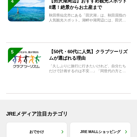
【田沢湖周辺】おすすめ観光スポット
4
8選！絶景からお土産まで
秋田県仙北市にある「田沢湖」は、秋田屈指の
人気観光スポット。湖畔や湖周辺には、田沢湖
の魅力を堪能できる名...
【50代・60代に人気】クラブツーリズ
5
ムが選ばれる理由
「久しぶりに旅行に行きたいけれど、自分たち
だけで計画するのは不安…」「同世代の方と気
兼ねなく楽しみたい」...
JREメディア注目カテゴリ
おでかけ
JRE MALLショッピング