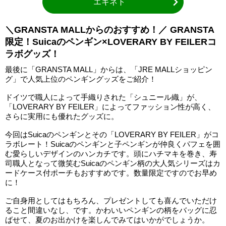
エキネト
＼GRANSTA MALLからのおすすめ！／ GRANSTA
限定！Suicaのペンギン×LOVERARY BY FEILERコ
ラボグッズ！
最後に「GRANSTA MALL」からは、「JRE MALLショッピン
グ」で人気上位のペンギングッズをご紹介！
ドイツで職人によって手織りされた「シュニール織」が、
「LOVERARY BY FEILER」によってファッション性が高く、
さらに実用にも優れたグッズに。
今回はSuicaのペンギンとその「LOVERARY BY FEILER」がコ
ラボレート！Suicaのペンギンと子ペンギンが仲良くパフェを囲
む愛らしいデザインのハンカチです。頭にハチマキを巻き、寿
司職人となって微笑むSuicaのペンギン柄の大人気シリーズはカ
ードケース付ポーチもおすすめです。数量限定ですのでお早め
に！
ご自身用としてはもちろん、プレゼントしても喜んでいただけ
ること間違いなし、です。かわいいペンギンの柄をバッグに忍
ばせて、夏のお出かけを楽しんでみてはいかがでしょうか。