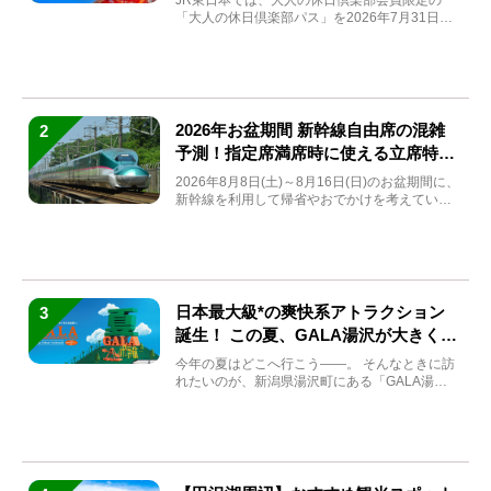
「大人の休日倶楽部パス」を2026年7月31日
(金)～9月7日...
2026年お盆期間 新幹線自由席の混雑
2
予測！指定席満席時に使える立席特急
券も解説
2026年8月8日(土)～8月16日(日)のお盆期間に、
新幹線を利用して帰省やおでかけを考えている
方もい...
日本最大級*の爽快系アトラクション
3
誕生！ この夏、GALA湯沢が大きく生
まれ変わる
今年の夏はどこへ行こう――。 そんなときに訪
れたいのが、新潟県湯沢町にある「GALA湯
沢」。2026年...