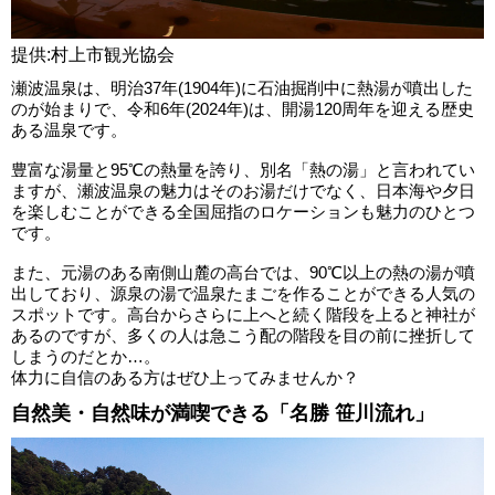
提供:村上市観光協会
瀬波温泉は、明治37年(1904年)に石油掘削中に熱湯が噴出した
のが始まりで、令和6年(2024年)は、開湯120周年を迎える歴史
ある温泉です。
豊富な湯量と95℃の熱量を誇り、別名「熱の湯」と言われてい
ますが、瀬波温泉の魅力はそのお湯だけでなく、日本海や夕日
を楽しむことができる全国屈指のロケーションも魅力のひとつ
です。
また、元湯のある南側山麓の高台では、90℃以上の熱の湯が噴
出しており、源泉の湯で温泉たまごを作ることができる人気の
スポットです。高台からさらに上へと続く階段を上ると神社が
あるのですが、多くの人は急こう配の階段を目の前に挫折して
しまうのだとか…。
体力に自信のある方はぜひ上ってみませんか？
自然美・自然味が満喫できる「名勝 笹川流れ」