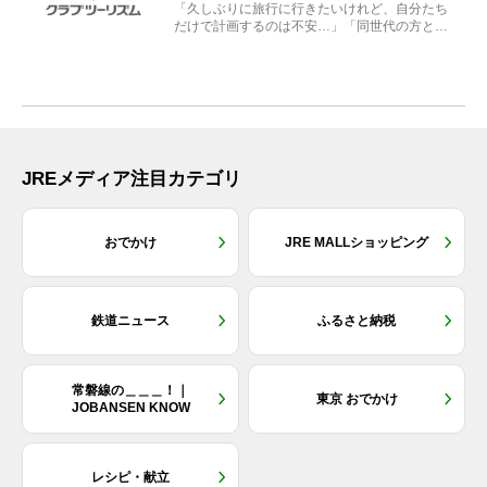
「久しぶりに旅行に行きたいけれど、自分たち
だけで計画するのは不安…」「同世代の方と気
兼ねなく楽しみたい」...
JREメディア注目カテゴリ
おでかけ
JRE MALLショッピング
鉄道ニュース
ふるさと納税
常磐線の＿＿＿！｜
東京 おでかけ
JOBANSEN KNOW
レシピ・献立