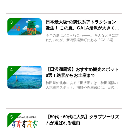
日本最大級*の爽快系アトラクション
3
誕生！ この夏、GALA湯沢が大きく生
まれ変わる
今年の夏はどこへ行こう――。 そんなときに訪
れたいのが、新潟県湯沢町にある「GALA湯
沢」。2026年...
【田沢湖周辺】おすすめ観光スポット
4
8選！絶景からお土産まで
秋田県仙北市にある「田沢湖」は、秋田屈指の
人気観光スポット。湖畔や湖周辺には、田沢湖
の魅力を堪能できる名...
【50代・60代に人気】クラブツーリズ
5
ムが選ばれる理由