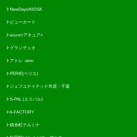
NewDays/KIOSK
ビューカード
acure<アキュア>
グランデュオ
アトレ -atre-
PERIE(ペリエ)
ジェフユナイテッド市原・千葉
S-PAL (エスパル)
A-FACTORY
錦糸町テルミナ