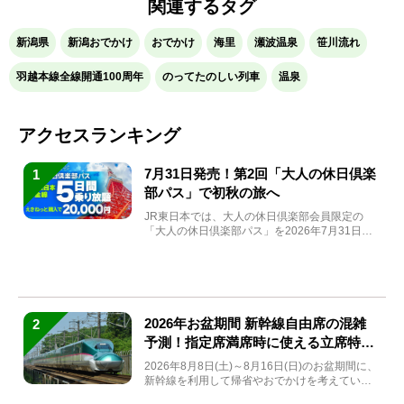
関連するタグ
新潟県
新潟おでかけ
おでかけ
海里
瀬波温泉
笹川流れ
羽越本線全線開通100周年
のってたのしい列車
温泉
アクセスランキング
7月31日発売！第2回「大人の休日倶楽
1
部パス」で初秋の旅へ
JR東日本では、大人の休日倶楽部会員限定の
「大人の休日倶楽部パス」を2026年7月31日
(金)～9月7日...
2026年お盆期間 新幹線自由席の混雑
2
予測！指定席満席時に使える立席特急
券も解説
2026年8月8日(土)～8月16日(日)のお盆期間に、
新幹線を利用して帰省やおでかけを考えている
方もい...