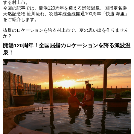
する村上市。
今回の記事では、開湯120周年を迎える瀬波温泉、国指定名勝
天然記念物 笹川流れ、羽越本線全線開通100周年「快速 海里」
をご紹介します。
抜群のロケーションを誇る村上市で、夏の思い出を作りません
か？
開湯120周年！全国屈指のロケーションを誇る瀬波温
泉！