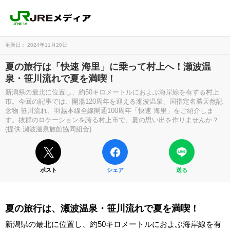
更新日： 2024年11月20日
夏の旅行は「快速 海里」に乗って村上へ！瀬波温
泉・笹川流れで夏を満喫！
新潟県の最北に位置し、約50キロメートルにおよぶ海岸線を有する村上
市。今回の記事では、開湯120周年を迎える瀬波温泉、国指定名勝天然記
念物 笹川流れ、羽越本線全線開通100周年「快速 海里」をご紹介しま
す。抜群のロケーションを誇る村上市で、夏の思い出を作りませんか？
(提供:瀬波温泉旅館協同組合)
ポスト
シェア
送る
夏の旅行は、瀬波温泉・笹川流れで夏を満喫！
新潟県の最北に位置し、約50キロメートルにおよぶ海岸線を有