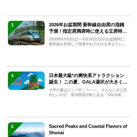
2026年お盆期間 新幹線自由席の混雑
3
予測！指定席満席時に使える立席特急
券も解説
2026年8月8日(土)～8月16日(日)のお盆期間に、
新幹線を利用して帰省やおでかけを考えている
方もい...
日本最大級*の爽快系アトラクション
4
誕生！ この夏、GALA湯沢が大きく生
まれ変わる
今年の夏はどこへ行こう――。 そんなときに訪
れたいのが、新潟県湯沢町にある「GALA湯
沢」。2026年...
Sacred Peaks and Coastal Flavors of
5
Shonai