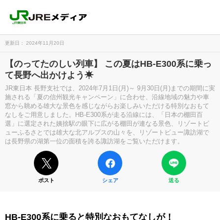
更新日： 2024年11月20日
【のってたのしい列車】 この夏はHB-E300系に乗っ
て長野へ出かけよう☀
JR東日本 長野支社では、2024年7月1日(月)～ 9月30日(月)までの期間に実
施される「夏の信州観光キャンペーン」に合わせ、沿線地域の魅力や車
窓から眺める雄大な景色を感じながらお楽しみいただける特別なおもて
なしをご用意しました。HB-E300系が走る沿線には、「日本の棚田百
選」に選定された姨捨駅の眼下に広がる棚田が連なる景色、リゾートビ
ューふるさとでは雄大な北アルプスの山々を、リゾートビュー諏訪湖で
は長野県の湖第一位の面積を誇る諏訪湖をご覧いただけます。
ポスト
シェア
送る
HB-E300系に乗ると特別なおもてなしが！