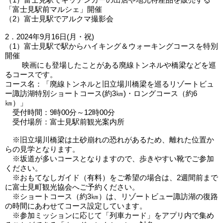
「富士見駅前マルシェ」開催
（2）富士見駅でアルクマ撮影会
2．2024年9月16日(月・祝)
（1）富士見駅で駅からハイキング＆ウォーキングコースを特別
開催
映画にも登場したことがある廃線トンネルや橋梁などを巡
るコースです。
コース名：「廃線トンネルと旧立場川橋梁を巡るリゾートビュ
ー諏訪湖特別ショートコース(約3㎞)・ロングコース（約6
㎞）」
受付時間：9時00分～12時00分
受付場所：富士見駅前観光案内所
※旧立場川橋梁は土砂崩れの恐れがあるため、離れた位置か
らの見学となります。
※坂道が多いコースとなりますので、歩きやすい靴でご参加
ください。
※おもてなしガイド（有料）をご希望の場合は、2週間前まで
に富士見町観光協会へご予約ください。
※ショートコース（約3㎞）は、リゾートビュー諏訪湖の復路
の時間にあわせてコース設定しています。
※参加ミッションに応じて「列車カード」をアプリ内で集め