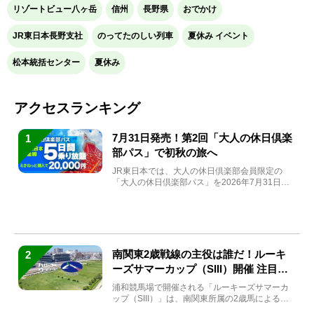
リゾートビュー八ヶ岳
信州
長野県
おでかけ
JR東日本長野支社
のってたのしい列車
夏休み イベント
松本統括センター
夏休み
アクセスランキング
7月31日発売！第2回「大人の休日倶楽
1
部パス」で初秋の旅へ
JR東日本では、大人の休日倶楽部会員限定の
「大人の休日倶楽部パス」を2026年7月31日
(金)～9月7日...
南関東2歳戦線の主役は誰だ！ルーキ
2
ーズサマーカップ（SIII）開催 注目馬
と見どころをチェック
浦和競馬場で開催される「ルーキーズサマーカ
ップ（SIII）」は、南関東所属の2歳馬による注
目の重賞競走（...