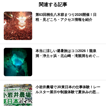
関連する記事
第63回桐生八木節まつり2026開催！日
程・見どころ・アクセス情報を紹介
本当に涼しい避暑旅はココ2026！龍泉
洞・浄土ヶ浜・北山崎・滝観洞をめぐ
る“涼×絶景”【避暑旅】
小岩井農場でJR東日本の仕事体験！レー
ルスター展示や制服体験で夏休みの思い
出を