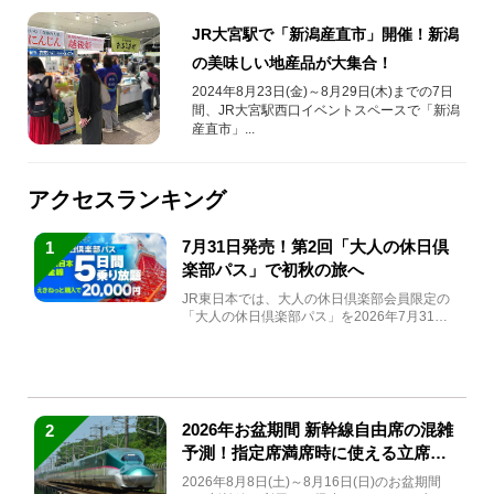
JR大宮駅で「新潟産直市」開催！新潟
の美味しい地産品が大集合！
2024年8月23日(金)～8月29日(木)までの7日
間、JR大宮駅西口イベントスペースで「新潟
産直市」...
アクセスランキング
7月31日発売！第2回「大人の休日倶
1
楽部パス」で初秋の旅へ
JR東日本では、大人の休日倶楽部会員限定の
「大人の休日倶楽部パス」を2026年7月31日
(金)～9月7日...
2026年お盆期間 新幹線自由席の混雑
2
予測！指定席満席時に使える立席特
急券も解説
2026年8月8日(土)～8月16日(日)のお盆期間