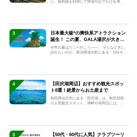
に、新幹線を利用して帰省やおでかけを考え
ている方もい...
日本最大級*の爽快系アトラクション
3
誕生！ この夏、GALA湯沢が大きく
生まれ変わる
今年の夏はどこへ行こう――。 そんなときに
訪れたいのが、新潟県湯沢町にある「GALA湯
沢」。2026年...
【田沢湖周辺】おすすめ観光スポッ
4
ト8選！絶景からお土産まで
秋田県仙北市にある「田沢湖」は、秋田屈指
の人気観光スポット。湖畔や湖周辺には、田
沢湖の魅力を堪能できる名...
【50代・60代に人気】クラブツーリ
5